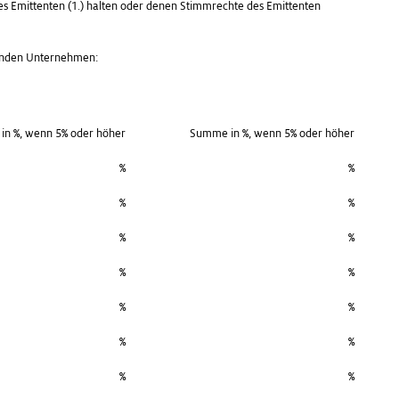
des Emittenten (1.) halten oder denen Stimmrechte des Emittenten
henden Unternehmen:
 in %, wenn 5% oder höher
Summe in %, wenn 5% oder höher
%
%
%
%
%
%
%
%
%
%
%
%
%
%