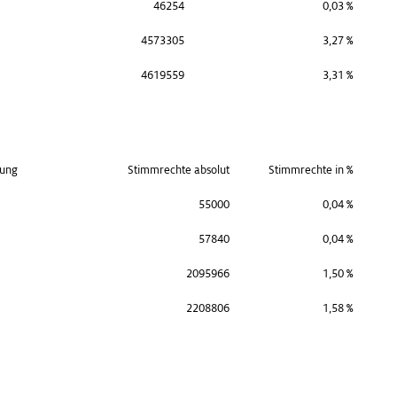
46254
0,03 %
4573305
3,27 %
4619559
3,31 %
lung
Stimmrechte absolut
Stimmrechte in %
55000
0,04 %
57840
0,04 %
2095966
1,50 %
2208806
1,58 %