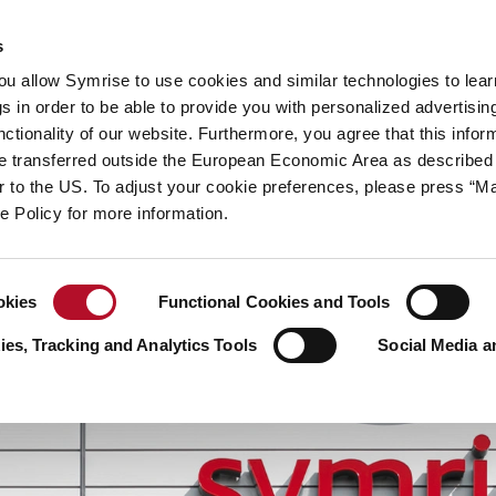
hhaltigkeit
Ihre Karriere
s
you allow Symrise to use cookies and similar technologies to lea
 Geschichten
s in order to be able to provide you with personalized advertisin
ctionality of our website. Furthermore, you agree that this infor
e transferred outside the European Economic Area as described 
lar to the US. To adjust your cookie preferences, please press “
ie Policy for more information.
okies
Functional Cookies and Tools
es, Tracking and Analytics Tools
Social Media a