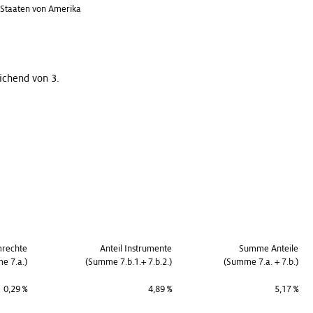
te Staaten von Amerika
chend von 3.
mrechte
Anteil Instrumente
Summe Anteile
e 7.a.)
(Summe 7.b.1.+ 7.b.2.)
(Summe 7.a. + 7.b.)
0,29 %
4,89 %
5,17 %