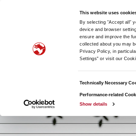
Unser Unternehmen
Newsroom
Investoren
Nac
This website uses cookie
By selecting "Accept all" 
Taste, Nutrition & Health
Scent & Care
Unsere
device and browser setting
ensure and improve the fun
collected about you may b
Privacy Policy, in particu
Settings” or visit our Cook
Consent
Technically Necessary Co
Selection
Performance-related Cooki
Show details