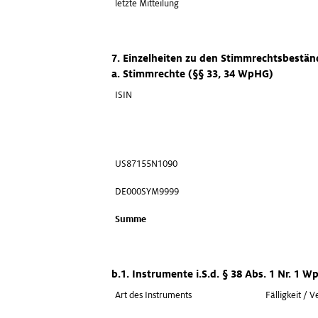
letzte Mitteilung
7. Einzelheiten zu den Stimmrechtsbestä
a. Stimmrechte (§§ 33, 34 WpHG)
ISIN
US87155N1090
DE000SYM9999
Summe
b.1. Instrumente i.S.d. § 38 Abs. 1 Nr. 1 
Art des Instruments
Fälligkeit / V