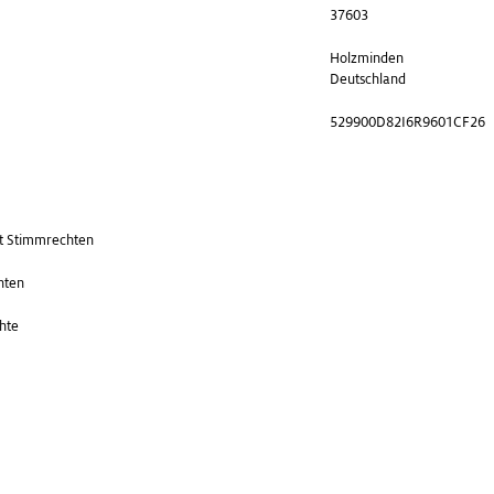
37603
Holzminden
Deutschland
529900D82I6R9601CF26
t Stimmrechten
nten
hte