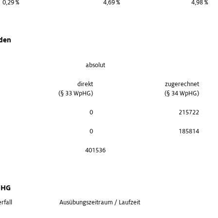
0,29 %
4,69 %
4,98 %
nden
absolut
direkt
zugerechnet
(§ 33 WpHG)
(§ 34 WpHG)
0
215722
0
185814
401536
WpHG
erfall
Ausübungszeitraum / Laufzeit