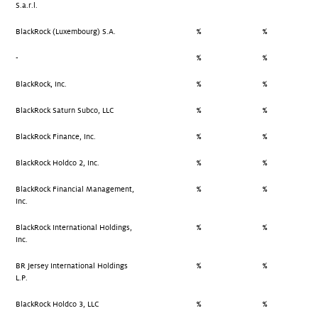
S.a.r.l.
BlackRock (Luxembourg) S.A.
%
%
-
%
%
BlackRock, Inc.
%
%
BlackRock Saturn Subco, LLC
%
%
BlackRock Finance, Inc.
%
%
BlackRock Holdco 2, Inc.
%
%
BlackRock Financial Management,
%
%
Inc.
BlackRock International Holdings,
%
%
Inc.
BR Jersey International Holdings
%
%
L.P.
BlackRock Holdco 3, LLC
%
%