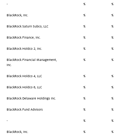
-
%
%
BlackRock, Inc.
%
%
BlackRock Saturn Subco, LLC
%
%
BlackRock Finance, Inc.
%
%
BlackRock Holdco 2, Inc.
%
%
BlackRock Financial Management,
%
%
Inc.
BlackRock Holdco 4, LLC
%
%
BlackRock Holdco 6, LLC
%
%
BlackRock Delaware Holdings Inc.
%
%
BlackRock Fund Advisors
%
%
-
%
%
BlackRock, Inc.
%
%