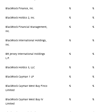
BlackRock Finance, Inc.
%
%
BlackRock Holdco 2, Inc.
%
%
BlackRock Financial Management,
%
%
Inc.
BlackRock International Holdings,
%
%
Inc.
BR Jersey International Holdings
%
%
L.P.
BlackRock Holdco 3, LLC
%
%
BlackRock Cayman 1 LP
%
%
BlackRock Cayman West Bay Finco
%
%
Limited
BlackRock Cayman West Bay IV
%
%
Limited