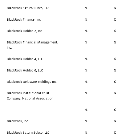
BlackRock Saturn Subco, LLC
%
%
BlackRock Finance, Inc.
%
%
BlackRock Holdco 2, Inc.
%
%
BlackRock Financial Management,
%
%
Inc.
BlackRock Holdco 4, LLC
%
%
BlackRock Holdco 6, LLC
%
%
BlackRock Delaware Holdings Inc.
%
%
BlackRock Institutional Trust
%
%
Company, National Association
-
%
%
BlackRock, Inc.
%
%
BlackRock Saturn Subco, LLC
%
%