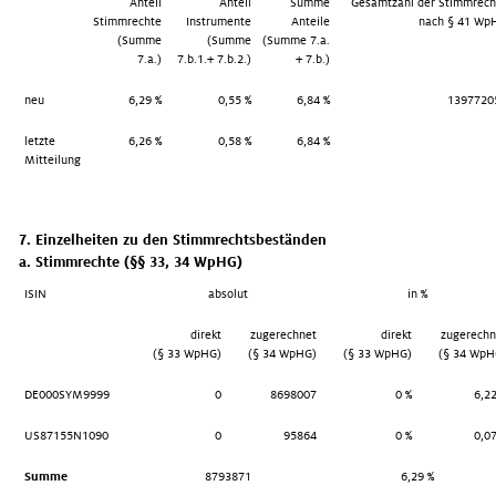
Anteil
Anteil
Summe
Gesamtzahl der Stimmrech
Stimmrechte
Instrumente
Anteile
nach § 41 Wp
(Summe
(Summe
(Summe 7.a.
7.a.)
7.b.1.+ 7.b.2.)
+ 7.b.)
neu
6,29 %
0,55 %
6,84 %
1397720
letzte
6,26 %
0,58 %
6,84 %
Mitteilung
7. Einzelheiten zu den Stimmrechtsbeständen
a. Stimmrechte (§§ 33, 34 WpHG)
ISIN
absolut
in %
direkt
zugerechnet
direkt
zugerechn
(§ 33 WpHG)
(§ 34 WpHG)
(§ 33 WpHG)
(§ 34 WpH
DE000SYM9999
0
8698007
0 %
6,22
US87155N1090
0
95864
0 %
0,07
Summe
8793871
6,29 %