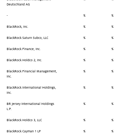
Deutschland AG
-
%
%
BlackRock, Inc.
%
%
BlackRock Saturn Subco, LLC
%
%
BlackRock Finance, Inc.
%
%
BlackRock Holdco 2, Inc.
%
%
BlackRock Financial Management,
%
%
Inc.
BlackRock International Holdings,
%
%
Inc.
BR Jersey International Holdings
%
%
L.P.
BlackRock Holdco 3, LLC
%
%
BlackRock Cayman 1 LP
%
%