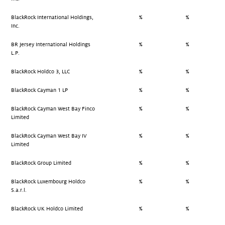
BlackRock International Holdings,
%
%
Inc.
BR Jersey International Holdings
%
%
L.P.
BlackRock Holdco 3, LLC
%
%
BlackRock Cayman 1 LP
%
%
BlackRock Cayman West Bay Finco
%
%
Limited
BlackRock Cayman West Bay IV
%
%
Limited
BlackRock Group Limited
%
%
BlackRock Luxembourg Holdco
%
%
S.a.r.l.
BlackRock UK Holdco Limited
%
%