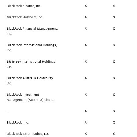
BlackRock Finance, Inc.
%
%
BlackRock Holdco 2, Inc.
%
%
BlackRock Financial Management,
%
%
Inc.
BlackRock International Holdings,
%
%
Inc.
BR Jersey International Holdings
%
%
L.P.
BlackRock Australia Holdco Pty.
%
%
Ltd.
BlackRock Investment
%
%
Management (Australia) Limited
-
%
%
BlackRock, Inc.
%
%
BlackRock Saturn Subco, LLC
%
%