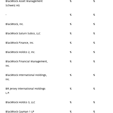
BlackRock Asset Management
%
%
Schweiz AG
-
%
%
BlackRock, Inc.
%
%
BlackRock Saturn Subco, LLC
%
%
BlackRock Finance, Inc.
%
%
BlackRock Holdco 2, Inc.
%
%
BlackRock Financial Management,
%
%
Inc.
BlackRock International Holdings,
%
%
Inc.
BR Jersey International Holdings
%
%
L.P.
BlackRock Holdco 3, LLC
%
%
BlackRock Cayman 1 LP
%
%