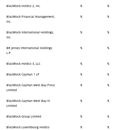
BlackRock Holdco 2, Inc.
%
%
BlackRock Financial Management,
%
%
Inc.
BlackRock International Holdings,
%
%
Inc.
BR Jersey International Holdings
%
%
L.P.
BlackRock Holdco 3, LLC
%
%
BlackRock Cayman 1 LP
%
%
BlackRock Cayman West Bay Finco
%
%
Limited
BlackRock Cayman West Bay IV
%
%
Limited
BlackRock Group Limited
%
%
BlackRock Luxembourg Holdco
%
%