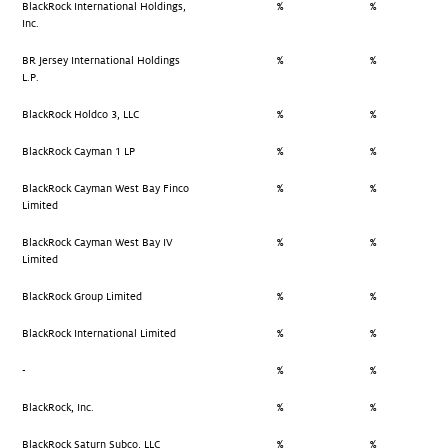
BlackRock International Holdings,
%
%
Inc.
BR Jersey International Holdings
%
%
L.P.
BlackRock Holdco 3, LLC
%
%
BlackRock Cayman 1 LP
%
%
BlackRock Cayman West Bay Finco
%
%
Limited
BlackRock Cayman West Bay IV
%
%
Limited
BlackRock Group Limited
%
%
BlackRock International Limited
%
%
-
%
%
BlackRock, Inc.
%
%
BlackRock Saturn Subco, LLC
%
%