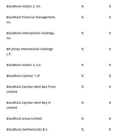
BlackRock Holdco 2, Inc.
%
%
BlackRock Financial Management,
%
%
Inc.
BlackRock International Holdings,
%
%
Inc.
BR Jersey International Holdings
%
%
L.P.
BlackRock Holdco 3, LLC
%
%
BlackRock Cayman 1 LP
%
%
BlackRock Cayman West Bay Finco
%
%
Limited
BlackRock Cayman West Bay IV
%
%
Limited
BlackRock Group Limited
%
%
BlackRock (Netherlands) B.V.
%
%