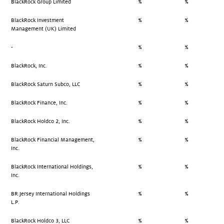
BlackRock Group Limited
%
%
BlackRock Investment
%
%
Management (UK) Limited
-
%
%
BlackRock, Inc.
%
%
BlackRock Saturn Subco, LLC
%
%
BlackRock Finance, Inc.
%
%
BlackRock Holdco 2, Inc.
%
%
BlackRock Financial Management,
%
%
Inc.
BlackRock International Holdings,
%
%
Inc.
BR Jersey International Holdings
%
%
L.P.
BlackRock Holdco 3, LLC
%
%