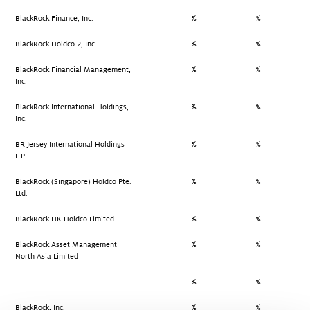
BlackRock Finance, Inc.
%
%
BlackRock Holdco 2, Inc.
%
%
BlackRock Financial Management,
%
%
Inc.
BlackRock International Holdings,
%
%
Inc.
BR Jersey International Holdings
%
%
L.P.
BlackRock (Singapore) Holdco Pte.
%
%
Ltd.
BlackRock HK Holdco Limited
%
%
BlackRock Asset Management
%
%
North Asia Limited
-
%
%
BlackRock, Inc.
%
%