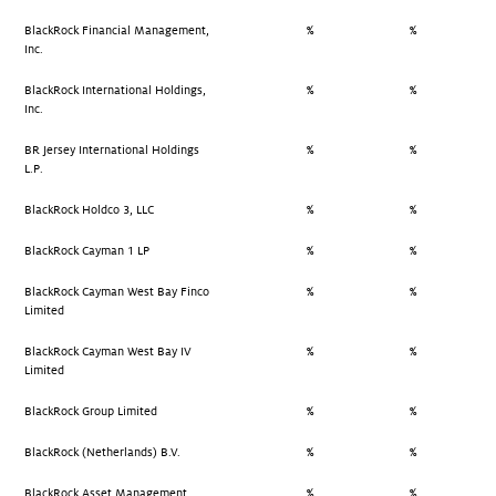
BlackRock Financial Management,
%
%
Inc.
BlackRock International Holdings,
%
%
Inc.
BR Jersey International Holdings
%
%
L.P.
BlackRock Holdco 3, LLC
%
%
BlackRock Cayman 1 LP
%
%
BlackRock Cayman West Bay Finco
%
%
Limited
BlackRock Cayman West Bay IV
%
%
Limited
BlackRock Group Limited
%
%
BlackRock (Netherlands) B.V.
%
%
BlackRock Asset Management
%
%