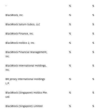
-
%
%
BlackRock, Inc.
%
%
BlackRock Saturn Subco, LLC
%
%
BlackRock Finance, Inc.
%
%
BlackRock Holdco 2, Inc.
%
%
BlackRock Financial Management,
%
%
Inc.
BlackRock International Holdings,
%
%
Inc.
BR Jersey International Holdings
%
%
L.P.
BlackRock (Singapore) Holdco Pte.
%
%
Ltd.
BlackRock (Singapore) Limited
%
%