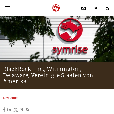
DE
>
UNSER UNTERNEHMEN
>
NEWSROOM
>
INVESTOREN
>
NACHHALTIGKEIT
BlackRock, Inc., Wilmington,
Delaware, Vereinigte Staaten von
>
IHRE KARRIERE
Amerika
>
Taste, Nutrition & Health
Newsroom
>
Scent & Care