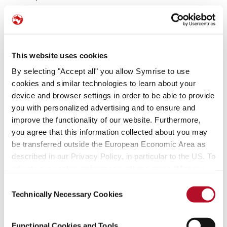
BlackRock Saturn Subco, LLC
%
%
BlackRock Finance, Inc.
%
%
BlackRock Holdco 2, Inc.
%
%
This website uses cookies
By selecting "Accept all" you allow Symrise to use
BlackRock Financial Management,
%
%
Inc.
cookies and similar technologies to learn about your
device and browser settings in order to be able to provide
BlackRock International Holdings,
%
%
you with personalized advertising and to ensure and
Inc.
improve the functionality of our website. Furthermore,
BR Jersey International Holdings
%
%
you agree that this information collected about you may
L.P.
be transferred outside the European Economic Area as
BlackRock (Singapore) Holdco Pte.
%
%
described in our Privacy Policy, in particular to the US. To
Ltd.
adjust your cookie preferences, please press “Manage
Cookie Settings” or visit our Cookie Policy for more
BlackRock HK Holdco Limited
%
%
Consent
information.
Technically Necessary Cookies
Selection
BlackRock Lux Finco S. a r.l.
%
%
BlackRock Japan Holdings GK
%
%
Functional Cookies and Tools