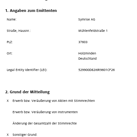
1. Angaben zum Emittenten
Name:
Symrise AG
Straße, Hausnr.:
Mühlenfeldstraße 1
PLZ:
37603
Ort:
Holzminden
Deutschland
Legal Entity Identifier (LEI):
529900D82I6R9601CF26
2. Grund der Mitteilung
X
Erwerb bzw. Veräußerung von Aktien mit Stimmrechten
Erwerb bzw. Veräußerung von Instrumenten
Änderung der Gesamtzahl der Stimmrechte
X
Sonstiger Grund: