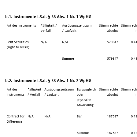
b.1. Instrumente i.S.d. § 38 Abs. 1 Nr. 1 WpHG
Art des Instruments
Fälligkeit /
Ausübungszeitraum
Stimmrechte
Stimmrech
Verfall
/ Laufzeit
absolut
i
Lent Securities
N/A
N/A
579847
0,41
(right to recall)
Summe
579847
0,41
b.2. Instrumente i.S.d. § 38 Abs. 1 Nr. 2 WpHG
Art des
Fälligkeit
Ausübungszeitraum
Barausgleich
Stimmrechte
Stimmrech
Instruments
/ Verfall
/ Laufzeit
oder
absolut
i
physische
Abwicklung
Contract for
N/A
N/A
Bar
187587
0,13
Difference
Summe
187587
0,13