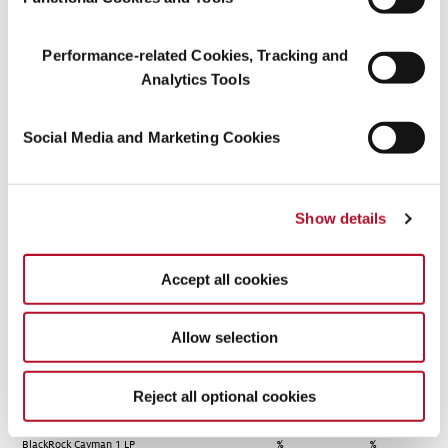
BlackRock Japan Co., Ltd.
%
%
Performance-related Cookies, Tracking and
-
%
%
Analytics Tools
BlackRock, Inc.
%
%
BlackRock Saturn Subco, LLC
%
%
Social Media and Marketing Cookies
BlackRock Finance, Inc.
%
%
BlackRock Holdco 2, Inc.
%
%
Show details
BlackRock Financial Management,
%
%
Inc.
Accept all cookies
BlackRock International Holdings,
%
%
Inc.
Allow selection
BR Jersey International Holdings
%
%
L.P.
Reject all optional cookies
BlackRock Holdco 3, LLC
%
%
BlackRock Cayman 1 LP
%
%