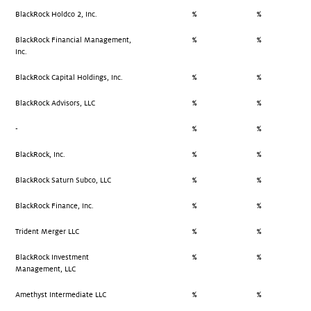
BlackRock Holdco 2, Inc.
%
%
BlackRock Financial Management,
%
%
Inc.
BlackRock Capital Holdings, Inc.
%
%
BlackRock Advisors, LLC
%
%
-
%
%
BlackRock, Inc.
%
%
BlackRock Saturn Subco, LLC
%
%
BlackRock Finance, Inc.
%
%
Trident Merger LLC
%
%
BlackRock Investment
%
%
Management, LLC
Amethyst Intermediate LLC
%
%