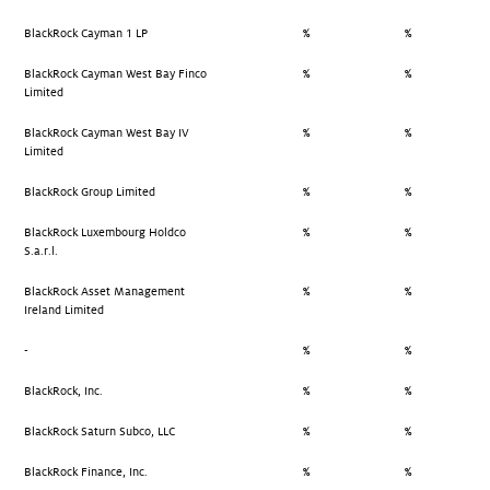
BlackRock Cayman 1 LP
%
%
BlackRock Cayman West Bay Finco
%
%
Limited
BlackRock Cayman West Bay IV
%
%
Limited
BlackRock Group Limited
%
%
BlackRock Luxembourg Holdco
%
%
S.a.r.l.
BlackRock Asset Management
%
%
Ireland Limited
-
%
%
BlackRock, Inc.
%
%
BlackRock Saturn Subco, LLC
%
%
BlackRock Finance, Inc.
%
%