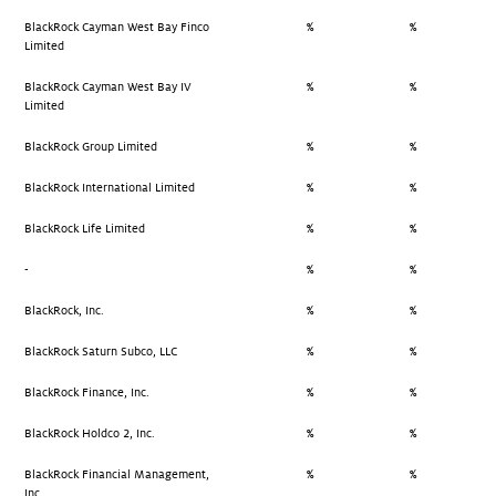
BlackRock Cayman West Bay Finco
%
%
Limited
BlackRock Cayman West Bay IV
%
%
Limited
BlackRock Group Limited
%
%
BlackRock International Limited
%
%
BlackRock Life Limited
%
%
-
%
%
BlackRock, Inc.
%
%
BlackRock Saturn Subco, LLC
%
%
BlackRock Finance, Inc.
%
%
BlackRock Holdco 2, Inc.
%
%
BlackRock Financial Management,
%
%
Inc.