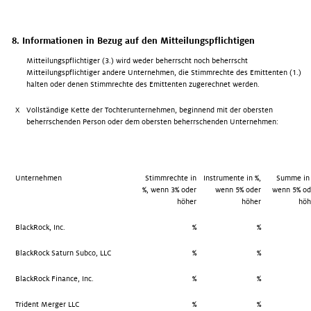
8. Informationen in Bezug auf den Mitteilungspflichtigen
Mitteilungspflichtiger (3.) wird weder beherrscht noch beherrscht
Mitteilungspflichtiger andere Unternehmen, die Stimmrechte des Emittenten (1.)
halten oder denen Stimmrechte des Emittenten zugerechnet werden.
X
Vollständige Kette der Tochterunternehmen, beginnend mit der obersten
beherrschenden Person oder dem obersten beherrschenden Unternehmen:
Unternehmen
Stimmrechte in
Instrumente in %,
Summe in 
%, wenn 3% oder
wenn 5% oder
wenn 5% od
höher
höher
höh
BlackRock, Inc.
%
%
BlackRock Saturn Subco, LLC
%
%
BlackRock Finance, Inc.
%
%
Trident Merger LLC
%
%