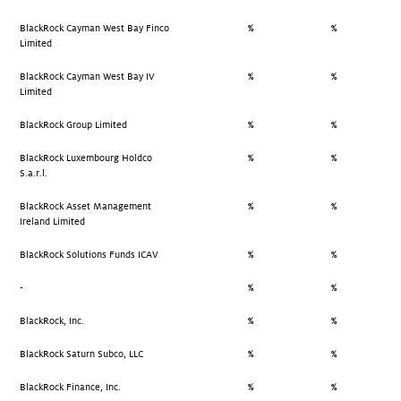
BlackRock Cayman West Bay Finco
%
%
Limited
BlackRock Cayman West Bay IV
%
%
Limited
BlackRock Group Limited
%
%
BlackRock Luxembourg Holdco
%
%
S.a.r.l.
BlackRock Asset Management
%
%
Ireland Limited
BlackRock Solutions Funds ICAV
%
%
-
%
%
BlackRock, Inc.
%
%
BlackRock Saturn Subco, LLC
%
%
BlackRock Finance, Inc.
%
%