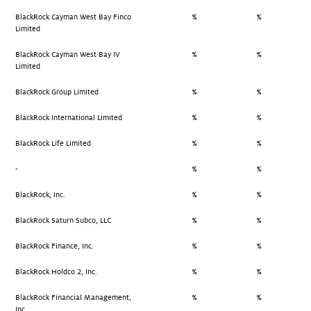
BlackRock Cayman West Bay Finco
%
%
Limited
BlackRock Cayman West Bay IV
%
%
Limited
BlackRock Group Limited
%
%
BlackRock International Limited
%
%
BlackRock Life Limited
%
%
-
%
%
BlackRock, Inc.
%
%
BlackRock Saturn Subco, LLC
%
%
BlackRock Finance, Inc.
%
%
BlackRock Holdco 2, Inc.
%
%
BlackRock Financial Management,
%
%
Inc.