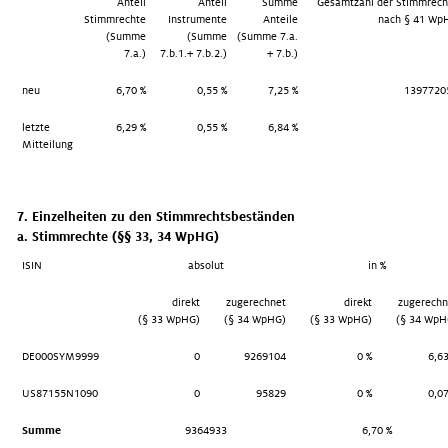
Anteil
Anteil
Summe
Gesamtzahl der Stimmrech
Stimmrechte
Instrumente
Anteile
nach § 41 Wp
(Summe
(Summe
(Summe 7.a.
7.a.)
7.b.1.+ 7.b.2.)
+ 7.b.)
neu
6,70 %
0,55 %
7,25 %
1397720
letzte
6,29 %
0,55 %
6,84 %
Mitteilung
7. Einzelheiten zu den Stimmrechtsbeständen
a. Stimmrechte (§§ 33, 34 WpHG)
ISIN
absolut
in %
direkt
zugerechnet
direkt
zugerechn
(§ 33 WpHG)
(§ 34 WpHG)
(§ 33 WpHG)
(§ 34 WpH
DE000SYM9999
0
9269104
0 %
6,63
US87155N1090
0
95829
0 %
0,07
Summe
9364933
6,70 %