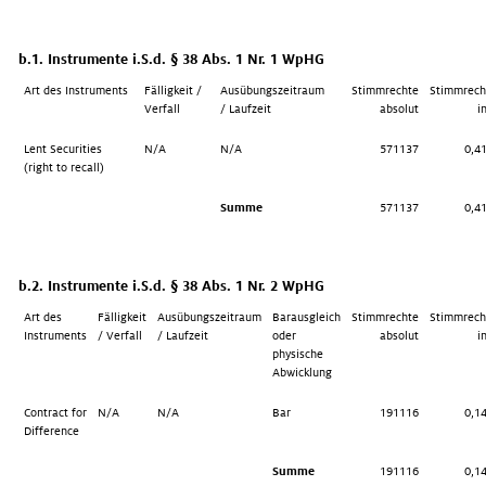
b.1. Instrumente i.S.d. § 38 Abs. 1 Nr. 1 WpHG
Art des Instruments
Fälligkeit /
Ausübungszeitraum
Stimmrechte
Stimmrech
Verfall
/ Laufzeit
absolut
i
Lent Securities
N/A
N/A
571137
0,41
(right to recall)
Summe
571137
0,41
b.2. Instrumente i.S.d. § 38 Abs. 1 Nr. 2 WpHG
Art des
Fälligkeit
Ausübungszeitraum
Barausgleich
Stimmrechte
Stimmrech
Instruments
/ Verfall
/ Laufzeit
oder
absolut
i
physische
Abwicklung
Contract for
N/A
N/A
Bar
191116
0,14
Difference
Summe
191116
0,14