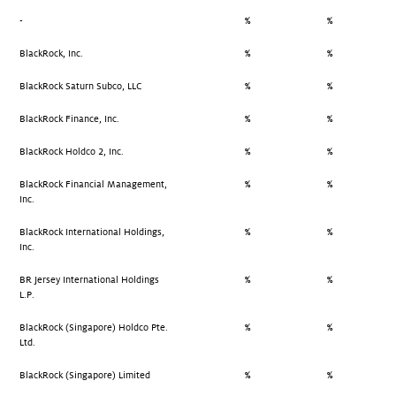
-
%
%
BlackRock, Inc.
%
%
BlackRock Saturn Subco, LLC
%
%
BlackRock Finance, Inc.
%
%
BlackRock Holdco 2, Inc.
%
%
BlackRock Financial Management,
%
%
Inc.
BlackRock International Holdings,
%
%
Inc.
BR Jersey International Holdings
%
%
L.P.
BlackRock (Singapore) Holdco Pte.
%
%
Ltd.
BlackRock (Singapore) Limited
%
%