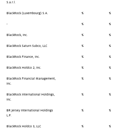
S.a.r.l.
BlackRock (Luxembourg) S.A.
%
%
-
%
%
BlackRock, Inc.
%
%
BlackRock Saturn Subco, LLC
%
%
BlackRock Finance, Inc.
%
%
BlackRock Holdco 2, Inc.
%
%
BlackRock Financial Management,
%
%
Inc.
BlackRock International Holdings,
%
%
Inc.
BR Jersey International Holdings
%
%
L.P.
BlackRock Holdco 3, LLC
%
%