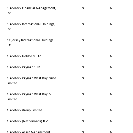
BlackRock Financial Management,
%
%
Inc.
BlackRock International Holdings,
%
%
Inc.
BR Jersey International Holdings
%
%
L.P.
BlackRock Holdco 3, LLC
%
%
BlackRock Cayman 1 LP
%
%
BlackRock Cayman West Bay Finco
%
%
Limited
BlackRock Cayman West Bay IV
%
%
Limited
BlackRock Group Limited
%
%
BlackRock (Netherlands) B.V.
%
%
BlackRock Asset Management
%
%