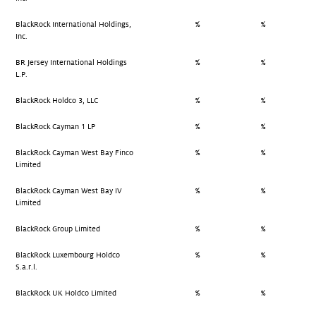
BlackRock International Holdings,
%
%
Inc.
BR Jersey International Holdings
%
%
L.P.
BlackRock Holdco 3, LLC
%
%
BlackRock Cayman 1 LP
%
%
BlackRock Cayman West Bay Finco
%
%
Limited
BlackRock Cayman West Bay IV
%
%
Limited
BlackRock Group Limited
%
%
BlackRock Luxembourg Holdco
%
%
S.a.r.l.
BlackRock UK Holdco Limited
%
%