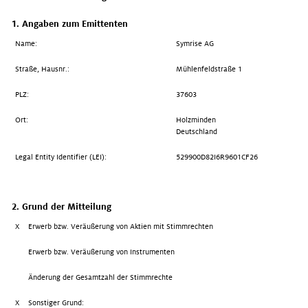
1. Angaben zum Emittenten
Name:
Symrise AG
Straße, Hausnr.:
Mühlenfeldstraße 1
PLZ:
37603
Ort:
Holzminden
Deutschland
Legal Entity Identifier (LEI):
529900D82I6R9601CF26
2. Grund der Mitteilung
X
Erwerb bzw. Veräußerung von Aktien mit Stimmrechten
Erwerb bzw. Veräußerung von Instrumenten
Änderung der Gesamtzahl der Stimmrechte
X
Sonstiger Grund: