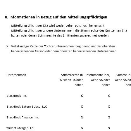
8. Informationen in Bezug auf den Mitteilungspflichtigen
Mitteilungspflichtiger (3.) wird weder beherrscht noch beherrscht
Mitteilungspflichtiger andere Unternehmen, die Stimmrechte des Emittenten (1.)
halten oder denen Stimmrechte des Emittenten zugerechnet werden.
X
Vollständige Kette der Tochterunternehmen, beginnend mit der obersten
beherrschenden Person oder dem obersten beherrschenden Unternehmen:
Unternehmen
Stimmrechte in
Instrumente in %,
Summe in 
%, wenn 3% oder
wenn 5% oder
wenn 5% od
höher
höher
höh
BlackRock, Inc.
%
%
BlackRock Saturn Subco, LLC
%
%
BlackRock Finance, Inc.
%
%
Trident Merger LLC
%
%