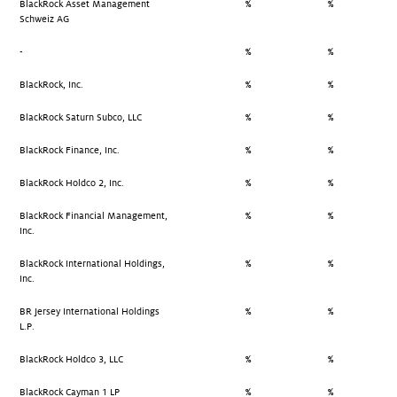
BlackRock Asset Management
%
%
Schweiz AG
-
%
%
BlackRock, Inc.
%
%
BlackRock Saturn Subco, LLC
%
%
BlackRock Finance, Inc.
%
%
BlackRock Holdco 2, Inc.
%
%
BlackRock Financial Management,
%
%
Inc.
BlackRock International Holdings,
%
%
Inc.
BR Jersey International Holdings
%
%
L.P.
BlackRock Holdco 3, LLC
%
%
BlackRock Cayman 1 LP
%
%