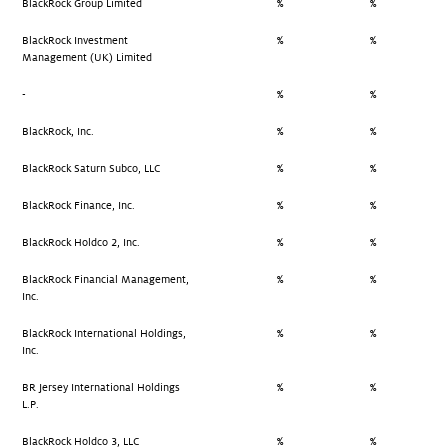
BlackRock Group Limited
%
%
BlackRock Investment
%
%
Management (UK) Limited
-
%
%
BlackRock, Inc.
%
%
BlackRock Saturn Subco, LLC
%
%
BlackRock Finance, Inc.
%
%
BlackRock Holdco 2, Inc.
%
%
BlackRock Financial Management,
%
%
Inc.
BlackRock International Holdings,
%
%
Inc.
BR Jersey International Holdings
%
%
L.P.
BlackRock Holdco 3, LLC
%
%