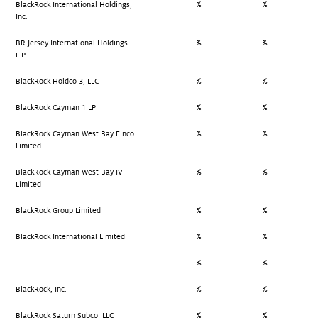
BlackRock International Holdings,
%
%
Inc.
BR Jersey International Holdings
%
%
L.P.
BlackRock Holdco 3, LLC
%
%
BlackRock Cayman 1 LP
%
%
BlackRock Cayman West Bay Finco
%
%
Limited
BlackRock Cayman West Bay IV
%
%
Limited
BlackRock Group Limited
%
%
BlackRock International Limited
%
%
-
%
%
BlackRock, Inc.
%
%
BlackRock Saturn Subco, LLC
%
%