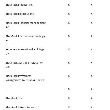
BlackRock Finance, Inc.
%
%
BlackRock Holdco 2, Inc.
%
%
BlackRock Financial Management,
%
%
Inc.
BlackRock International Holdings,
%
%
Inc.
BR Jersey International Holdings
%
%
L.P.
BlackRock Australia Holdco Pty.
%
%
Ltd.
BlackRock Investment
%
%
Management (Australia) Limited
-
%
%
BlackRock, Inc.
%
%
BlackRock Saturn Subco, LLC
%
%