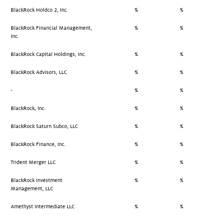
BlackRock Holdco 2, Inc.
%
%
BlackRock Financial Management,
%
%
Inc.
BlackRock Capital Holdings, Inc.
%
%
BlackRock Advisors, LLC
%
%
-
%
%
BlackRock, Inc.
%
%
BlackRock Saturn Subco, LLC
%
%
BlackRock Finance, Inc.
%
%
Trident Merger LLC
%
%
BlackRock Investment
%
%
Management, LLC
Amethyst Intermediate LLC
%
%