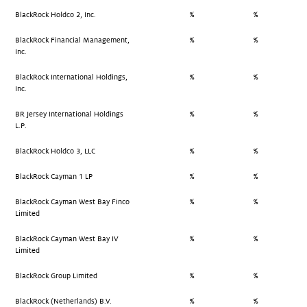
BlackRock Holdco 2, Inc.
%
%
BlackRock Financial Management,
%
%
Inc.
BlackRock International Holdings,
%
%
Inc.
BR Jersey International Holdings
%
%
L.P.
BlackRock Holdco 3, LLC
%
%
BlackRock Cayman 1 LP
%
%
BlackRock Cayman West Bay Finco
%
%
Limited
BlackRock Cayman West Bay IV
%
%
Limited
BlackRock Group Limited
%
%
BlackRock (Netherlands) B.V.
%
%