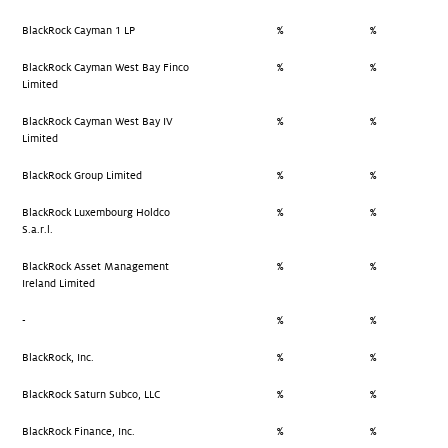
BlackRock Cayman 1 LP
%
%
BlackRock Cayman West Bay Finco
%
%
Limited
BlackRock Cayman West Bay IV
%
%
Limited
BlackRock Group Limited
%
%
BlackRock Luxembourg Holdco
%
%
S.a.r.l.
BlackRock Asset Management
%
%
Ireland Limited
-
%
%
BlackRock, Inc.
%
%
BlackRock Saturn Subco, LLC
%
%
BlackRock Finance, Inc.
%
%