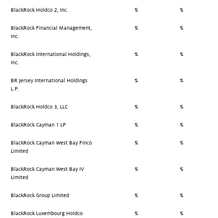
BlackRock Holdco 2, Inc.
%
%
BlackRock Financial Management,
%
%
Inc.
BlackRock International Holdings,
%
%
Inc.
BR Jersey International Holdings
%
%
L.P.
BlackRock Holdco 3, LLC
%
%
BlackRock Cayman 1 LP
%
%
BlackRock Cayman West Bay Finco
%
%
Limited
BlackRock Cayman West Bay IV
%
%
Limited
BlackRock Group Limited
%
%
BlackRock Luxembourg Holdco
%
%