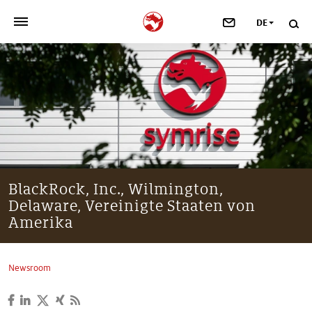
DE
>
UNSER UNTERNEHMEN
>
NEWSROOM
>
INVESTOREN
>
NACHHALTIGKEIT
BlackRock, Inc., Wilmington,
Delaware, Vereinigte Staaten von
>
IHRE KARRIERE
Amerika
>
Taste, Nutrition & Health
Newsroom
>
Scent & Care