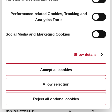
BlackRock Japan Co., Ltd.
%
%
Performance-related Cookies, Tracking and
-
%
%
Analytics Tools
BlackRock, Inc.
%
%
BlackRock Saturn Subco, LLC
%
%
Social Media and Marketing Cookies
BlackRock Finance, Inc.
%
%
BlackRock Holdco 2, Inc.
%
%
Show details
BlackRock Financial Management,
%
%
Inc.
Accept all cookies
BlackRock International Holdings,
%
%
Inc.
Allow selection
BR Jersey International Holdings
%
%
L.P.
Reject all optional cookies
BlackRock Holdco 3, LLC
%
%
BlackRock Cayman 1 LP
%
%