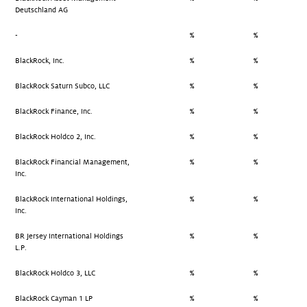
Deutschland AG
-
%
%
BlackRock, Inc.
%
%
BlackRock Saturn Subco, LLC
%
%
BlackRock Finance, Inc.
%
%
BlackRock Holdco 2, Inc.
%
%
BlackRock Financial Management,
%
%
Inc.
BlackRock International Holdings,
%
%
Inc.
BR Jersey International Holdings
%
%
L.P.
BlackRock Holdco 3, LLC
%
%
BlackRock Cayman 1 LP
%
%