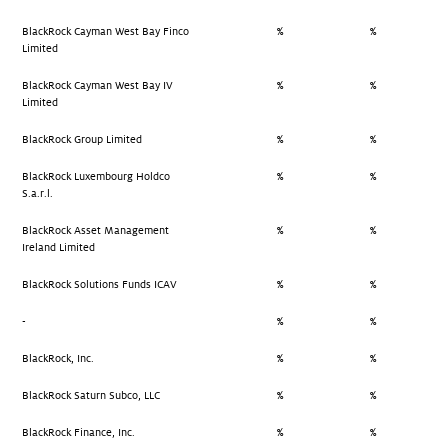
BlackRock Cayman West Bay Finco
%
%
Limited
BlackRock Cayman West Bay IV
%
%
Limited
BlackRock Group Limited
%
%
BlackRock Luxembourg Holdco
%
%
S.a.r.l.
BlackRock Asset Management
%
%
Ireland Limited
BlackRock Solutions Funds ICAV
%
%
-
%
%
BlackRock, Inc.
%
%
BlackRock Saturn Subco, LLC
%
%
BlackRock Finance, Inc.
%
%