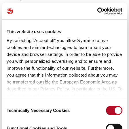
BlackRock Saturn Subco, LLC
%
%
BlackRock Finance, Inc.
%
%
BlackRock Holdco 2, Inc.
%
%
This website uses cookies
By selecting "Accept all" you allow Symrise to use
BlackRock Financial Management,
%
%
Inc.
cookies and similar technologies to learn about your
device and browser settings in order to be able to provide
BlackRock International Holdings,
%
%
you with personalized advertising and to ensure and
Inc.
improve the functionality of our website. Furthermore,
BR Jersey International Holdings
%
%
you agree that this information collected about you may
L.P.
be transferred outside the European Economic Area as
BlackRock (Singapore) Holdco Pte.
%
%
described in our Privacy Policy, in particular to the US. To
Ltd.
adjust your cookie preferences, please press “Manage
Cookie Settings” or visit our Cookie Policy for more
BlackRock HK Holdco Limited
%
%
Consent
information.
Technically Necessary Cookies
Selection
BlackRock Lux Finco S. a r.l.
%
%
BlackRock Japan Holdings GK
%
%
Functional Cookies and Tools