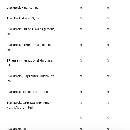
BlackRock Finance, Inc.
%
%
BlackRock Holdco 2, Inc.
%
%
BlackRock Financial Management,
%
%
Inc.
BlackRock International Holdings,
%
%
Inc.
BR Jersey International Holdings
%
%
L.P.
BlackRock (Singapore) Holdco Pte.
%
%
Ltd.
BlackRock HK Holdco Limited
%
%
BlackRock Asset Management
%
%
North Asia Limited
-
%
%
BlackRock, Inc.
%
%