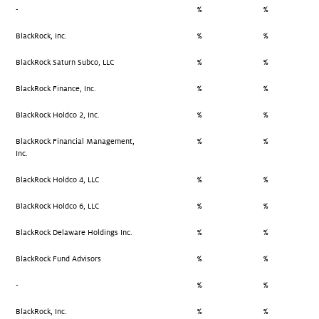
-
%
%
BlackRock, Inc.
%
%
BlackRock Saturn Subco, LLC
%
%
BlackRock Finance, Inc.
%
%
BlackRock Holdco 2, Inc.
%
%
BlackRock Financial Management,
%
%
Inc.
BlackRock Holdco 4, LLC
%
%
BlackRock Holdco 6, LLC
%
%
BlackRock Delaware Holdings Inc.
%
%
BlackRock Fund Advisors
%
%
-
%
%
BlackRock, Inc.
%
%