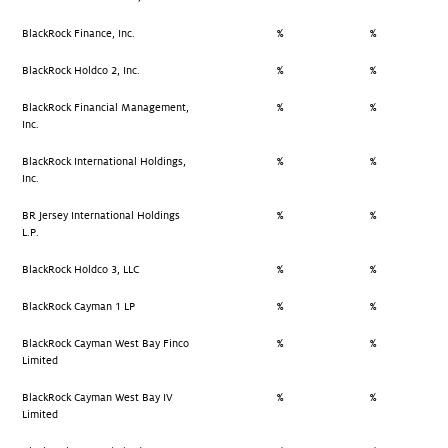
BlackRock Finance, Inc.
%
%
BlackRock Holdco 2, Inc.
%
%
BlackRock Financial Management,
%
%
Inc.
BlackRock International Holdings,
%
%
Inc.
BR Jersey International Holdings
%
%
L.P.
BlackRock Holdco 3, LLC
%
%
BlackRock Cayman 1 LP
%
%
BlackRock Cayman West Bay Finco
%
%
Limited
BlackRock Cayman West Bay IV
%
%
Limited