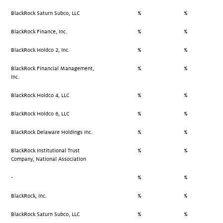
BlackRock Saturn Subco, LLC
%
%
BlackRock Finance, Inc.
%
%
BlackRock Holdco 2, Inc.
%
%
BlackRock Financial Management,
%
%
Inc.
BlackRock Holdco 4, LLC
%
%
BlackRock Holdco 6, LLC
%
%
BlackRock Delaware Holdings Inc.
%
%
BlackRock Institutional Trust
%
%
Company, National Association
-
%
%
BlackRock, Inc.
%
%
BlackRock Saturn Subco, LLC
%
%