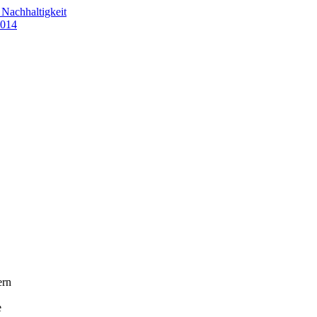
n
Nachhaltigkeit
014
ern
e