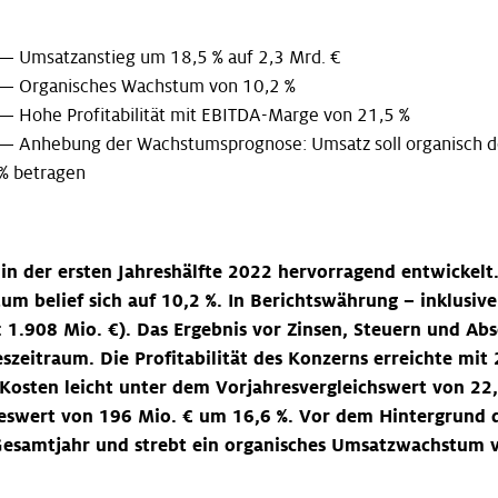
— Umsatzanstieg um 18,5 % auf 2,3 Mrd. €
— Organisches Wachstum von 10,2 %
— Hohe Profitabilität mit EBITDA-Marge von 21,5 %
— Anhebung der Wachstumsprognose: Umsatz soll organisch deu
% betragen
 in der ersten Jahreshälfte 2022 hervorragend entwickel
um belief sich auf 10,2 %. In Berichtswährung – inklusiv
 1.908 Mio. €). Das Ergebnis vor Zinsen, Steuern und Ab
zeitraum. Die Profitabilität des Konzerns erreichte mit 
 Kosten leicht unter dem Vorjahresvergleichswert von 2
eswert von 196 Mio. € um 16,6 %. Vor dem Hintergrund de
Gesamtjahr und strebt ein organisches Umsatzwachstum von