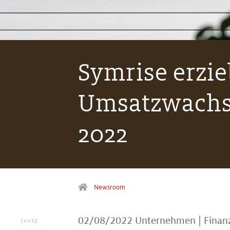
Symrise erziel
Umsatzwachst
2022
Newsroom
02/08/2022
Unternehmen
|
Finan
SHARE