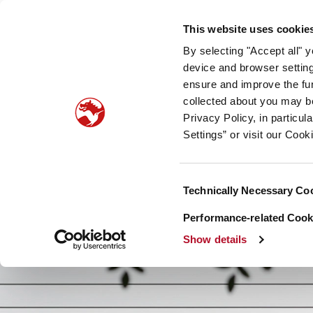
Unser Unternehmen
Newsroom
Investoren
Nac
This website uses cookie
By selecting "Accept all" 
Taste, Nutrition & Health
Scent & Care
Unsere
device and browser setting
ensure and improve the fun
collected about you may b
Privacy Policy, in particu
Settings” or visit our Cook
Consent
Technically Necessary Co
Selection
Performance-related Cooki
Show details