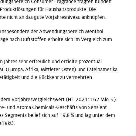
ndungsbereich Consumer Fragrance fragten Kunden
 Produktlösungen für Haushaltsprodukte. Die
te nicht an das gute Vorjahresniveau anknüpfen.
h. Insbesondere der Anwendungsbereich Menthol
rage nach Duftstoffen erholte sich im Vergleich zum
Jahres sehr erfreulich und erzielte prozentual
ME (Europa, Afrika, Mittlerer Osten) und Lateinamerika.
etätigkeit und die Rückkehr zu vermehrten
r dem Vorjahresvergleichswert (H1 2021: 162 Mio. €).
nce- und Aroma Chemicals-Geschäfts von Sensient
s Segments belief sich auf 19,8 % und lag unter dem
ffekt).