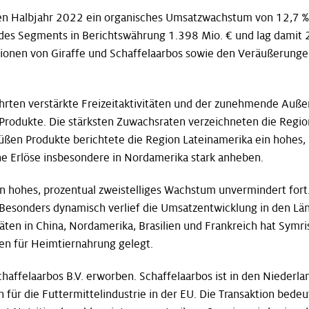
sten Halbjahr 2022 ein organisches Umsatzwachstum von 12,7 %
des Segments in Berichtswährung 1.398 Mio. € und lag damit
itionen von Giraffe und Schaffelaarbos sowie den Veräußerung
rten verstärkte Freizeitaktivitäten und der zunehmende Auße
rodukte. Die stärksten Zuwachsraten verzeichneten die Regio
 süßen Produkte berichtete die Region Lateinamerika ein hohes,
e Erlöse insbesondere in Nordamerika stark anheben.
n hohes, prozentual zweistelliges Wachstum unvermindert fort
 Besonders dynamisch verlief die Umsatzentwicklung in den Lä
ten in China, Nordamerika, Brasilien und Frankreich hat Symri
n für Heimtiernahrung gelegt.
haffelaarbos B.V. erworben. Schaffelaarbos ist in den Niederl
für die Futtermittelindustrie in der EU. Die Transaktion bedeu