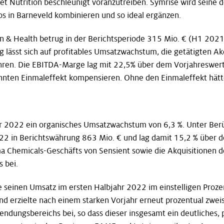
Pet Nutrition beschleunigt voranzutreiben. Symrise wird seine 
 in Barneveld kombinieren und so ideal ergänzen.
n & Health betrug in der Berichtsperiode 315 Mio. € (H1 202
 lässt sich auf profitables Umsatzwachstum, die getätigten Ak
hren. Die EBITDA-Marge lag mit 22,5% über dem Vorjahreswert
nnten Einmaleffekt kompensieren. Ohne den Einmaleffekt hät
hr 2022 ein organisches Umsatzwachstum von 6,3 %. Unter Ber
22 in Berichtswährung 863 Mio. € und lag damit 15,2 % über 
 Chemicals-Geschäfts von Sensient sowie die Akquisitionen d
 bei.
e seinen Umsatz im ersten Halbjahr 2022 im einstelligen Proz
nd erzielte nach einem starken Vorjahr erneut prozentual zwei
dungsbereichs bei, so dass dieser insgesamt ein deutliches, 