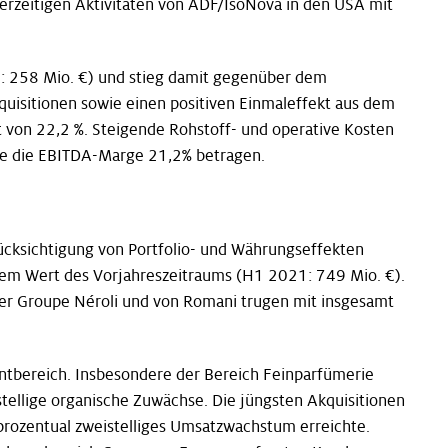
derzeitigen Aktivitäten von ADF/IsoNova in den USA mit
1: 258 Mio. €) und stieg damit gegenüber dem
quisitionen sowie einen positiven Einmaleffekt aus dem
 von 22,2 %. Steigende Rohstoff- und operative Kosten
te die EBITDA-Marge 21,2% betragen.
ücksichtigung von Portfolio- und Währungseffekten
dem Wert des Vorjahreszeitraums (H1 2021: 749 Mio. €).
er Groupe Néroli und von Romani trugen mit insgesamt
entbereich. Insbesondere der Bereich Feinparfümerie
stellige organische Zuwächse. Die jüngsten Akquisitionen
prozentual zweistelliges Umsatzwachstum erreichte.