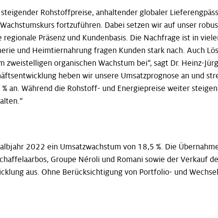
e steigender Rohstoffpreise, anhaltender globaler Lieferengpäs
achstumskurs fortzuführen. Dabei setzen wir auf unser robust
regionale Präsenz und Kundenbasis. Die Nachfrage ist in viel
rie und Heimtiernahrung fragen Kunden stark nach. Auch Lös
 zweistelligen organischen Wachstum bei“, sagt Dr. Heinz-Jür
ftsentwicklung heben wir unsere Umsatzprognose an und streb
 an. Während die Rohstoff- und Energiepreise weiter steigen, 
alten.“
 Halbjahr 2022 ein Umsatzwachstum von 18,5 %. Die Übernahm
 Schaffelaarbos, Groupe Néroli und Romani sowie der Verkauf d
wicklung aus. Ohne Berücksichtigung von Portfolio- und Wech