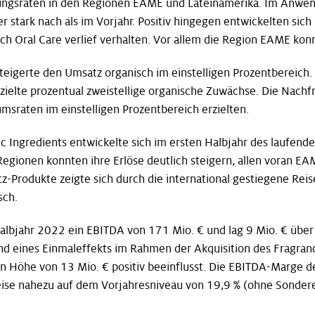
rungsraten in den Regionen EAME und Lateinamerika. Im Anwe
stark nach als im Vorjahr. Positiv hingegen entwickelten sich
Oral Care verlief verhalten. Vor allem die Region EAME konn
teigerte den Umsatz organisch im einstelligen Prozentbereic
zielte prozentual zweistellige organische Zuwächse. Die Nachf
msraten im einstelligen Prozentbereich erzielten.
Ingredients entwickelte sich im ersten Halbjahr des laufenden 
Regionen konnten ihre Erlöse deutlich steigern, allen voran EA
Produkte zeigte sich durch die international gestiegene Reis
sch.
Halbjahr 2022 ein EBITDA von 171 Mio. € und lag 9 Mio. € übe
und eines Einmaleffekts im Rahmen der Akquisition des Fragra
n Höhe von 13 Mio. € positiv beeinflusst. Die EBITDA-Marge de
ise nahezu auf dem Vorjahresniveau von 19,9 % (ohne Sondere