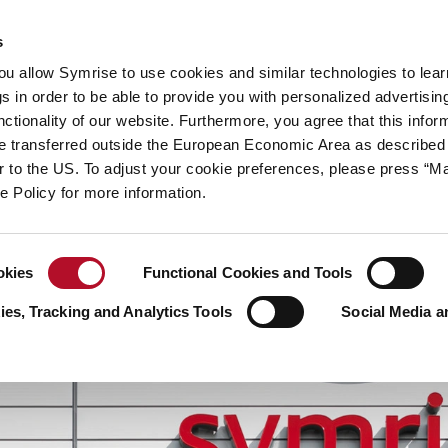
hhaltigkeit
Ihre Karriere
s
you allow Symrise to use cookies and similar technologies to lea
 Geschichten
s in order to be able to provide you with personalized advertisin
ctionality of our website. Furthermore, you agree that this infor
e transferred outside the European Economic Area as described 
lar to the US. To adjust your cookie preferences, please press “
ie Policy for more information.
okies
Functional Cookies and Tools
es, Tracking and Analytics Tools
Social Media a