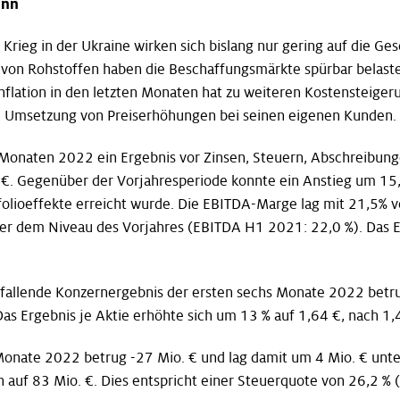
inn
rieg in der Ukraine wirken sich bislang nur gering auf die G
 von Rohstoffen haben die Beschaffungsmärkte spürbar belastet
 Inflation in den letzten Monaten hat zu weiteren Kostensteig
n Umsetzung von Preiserhöhungen bei seinen eigenen Kunden.
s Monaten 2022 ein Ergebnis vor Zinsen, Steuern, Abschreibun
 Gegenüber der Vorjahresperiode konnte ein Anstieg um 15,7 
olioeffekte erreicht wurde. Die EBITDA-Marge lag mit 21,5% v
er dem Niveau des Vorjahres (EBITDA H1 2021: 22,0 %). Das E
tfallende Konzernergebnis der ersten sechs Monate 2022 betr
as Ergebnis je Aktie erhöhte sich um 13 % auf 1,64 €, nach 1,
 Monate 2022 betrug -27 Mio. € und lag damit um 4 Mio. € unte
auf 83 Mio. €. Dies entspricht einer Steuerquote von 26,2 % (