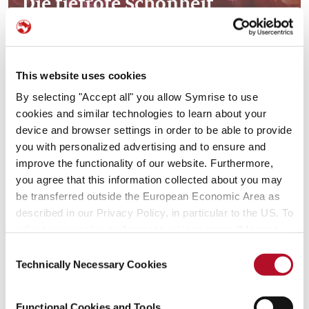
Die tiefrote Schönheit
2022
This website uses cookies
By selecting "Accept all" you allow Symrise to use
cookies and similar technologies to learn about your
device and browser settings in order to be able to provide
you with personalized advertising and to ensure and
improve the functionality of our website. Furthermore,
you agree that this information collected about you may
be transferred outside the European Economic Area as
described in our Privacy Policy, in particular to the US. To
Endlose Vielfalt
adjust your cookie preferences, please press “Manage
Cookie Settings” or visit our Cookie Policy for more
Consent
information.
Technically Necessary Cookies
Selection
Functional Cookies and Tools