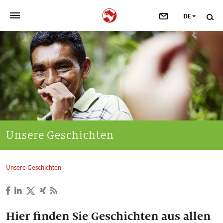
DE
>
UNSER UNTERNEHMEN
>
NEWSROOM
>
INVESTOREN
>
NACHHALTIGKEIT
Unsere Geschichten
>
IHRE KARRIERE
Unsere Geschichten
>
Taste, Nutrition & Health
>
Scent & Care
Hier finden Sie Geschichten aus allen