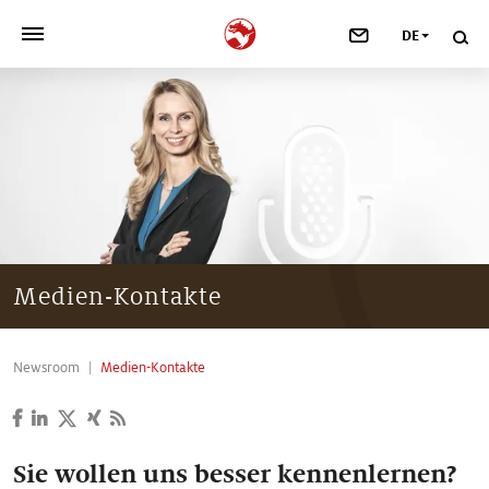
DE
>
UNSER UNTERNEHMEN
>
NEWSROOM
>
INVESTOREN
>
NACHHALTIGKEIT
Medien-Kontakte
>
IHRE KARRIERE
Newsroom
Medien-Kontakte
>
Taste, Nutrition & Health
>
Scent & Care
Sie wollen uns besser kennenlernen?