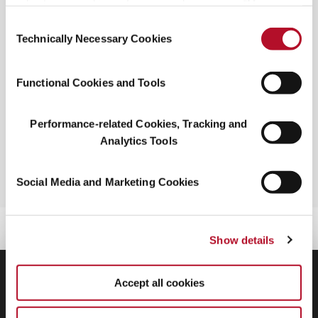
adjust your cookie preferences, please press “Manage
Cookie Settings” or visit our Cookie Policy for more
Consent
information.
Technically Necessary Cookies
Selection
Functional Cookies and Tools
Christina Witter
PRESSE & MEDIENKONTAKTE
Performance-related Cookies, Tracking and
Analytics Tools
SCHREIBEN SIE UNS
Social Media and Marketing Cookies
Show details
Newsroom
Accept all cookies
Pressemitteilungen