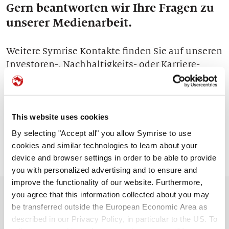
Gern beantworten wir Ihre Fragen zu
Unsere Geschichten
unserer Medienarbeit.
Weitere Symrise Kontakte finden Sie auf unseren
Investoren-, Nachhaltigkeits- oder Karriere-
Seiten.
Sie erreichen unsere Unternehmenszentrale in
Holzminden unter:
This website uses cookies
Tel.: +49(0)5531/90-0
By selecting "Accept all" you allow Symrise to use
E-mail:
info@symrise.com.
cookies and similar technologies to learn about your
device and browser settings in order to be able to provide
you with personalized advertising and to ensure and
improve the functionality of our website. Furthermore,
Kontakt
you agree that this information collected about you may
be transferred outside the European Economic Area as
described in our Privacy Policy, in particular to the US. To