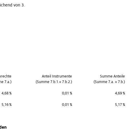
chend von 3.
mrechte
Anteil Instrumente
Summe Anteile
e 7.a.)
(Summe 7.b.1.+ 7.b.2.)
(Summe 7.a. + 7.b.)
4,68 %
0,01 %
4,69 %
5,16 %
0,01 %
5,17 %
nden