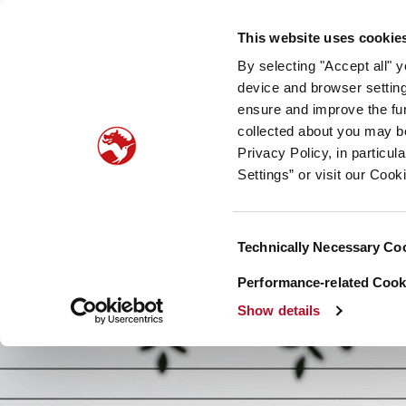
Unser Unternehmen
Newsroom
Investoren
Nac
This website uses cookie
By selecting "Accept all" 
Taste, Nutrition & Health
Scent & Care
Unsere
device and browser setting
ensure and improve the fun
collected about you may b
Privacy Policy, in particu
Settings” or visit our Cook
Consent
Technically Necessary Co
Selection
Performance-related Cooki
Show details