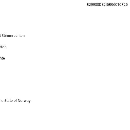
529900D82I6R9601CF26
t Stimmrechten
nten
hte
the State of Norway