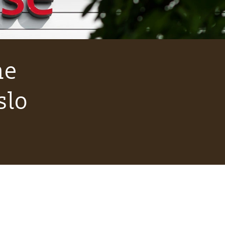
he
slo