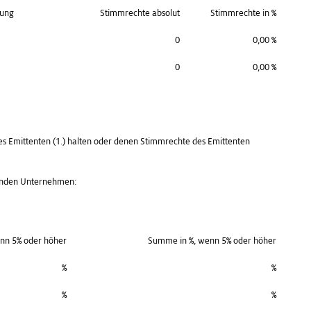
lung
Stimmrechte absolut
Stimmrechte in %
0
0,00 %
0
0,00 %
des Emittenten (1.) halten oder denen Stimmrechte des Emittenten
henden Unternehmen:
enn 5% oder höher
Summe in %, wenn 5% oder höher
%
%
%
%