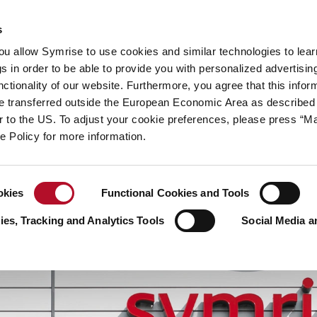
hhaltigkeit
Ihre Karriere
s
you allow Symrise to use cookies and similar technologies to lea
 Geschichten
s in order to be able to provide you with personalized advertisin
ctionality of our website. Furthermore, you agree that this infor
e transferred outside the European Economic Area as described 
lar to the US. To adjust your cookie preferences, please press “
ie Policy for more information.
okies
Functional Cookies and Tools
es, Tracking and Analytics Tools
Social Media a