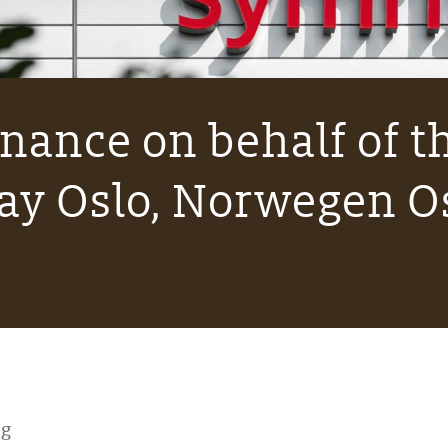
inance on behalf of t
way Oslo, Norwegen O
ng