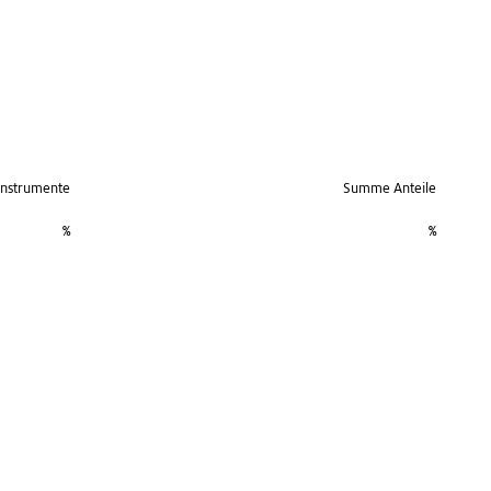
 Instrumente
Summe Anteile
%
%