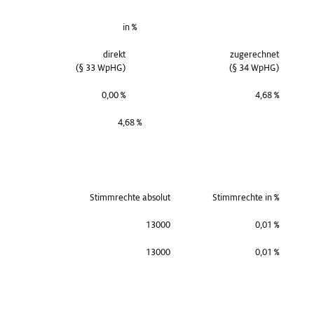
in %
direkt
zugerechnet
(§ 33 WpHG)
(§ 34 WpHG)
0,00 %
4,68 %
4,68 %
Stimmrechte absolut
Stimmrechte in %
13000
0,01 %
13000
0,01 %