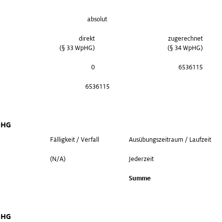
absolut
direkt
zugerechnet
(§ 33 WpHG)
(§ 34 WpHG)
0
6536115
6536115
WpHG
Fälligkeit / Verfall
Ausübungszeitraum / Laufzeit
(N/A)
Jederzeit
Summe
WpHG