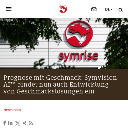
DE
>
UNSER UNTERNEHMEN
>
NEWSROOM
>
INVESTOREN
>
NACHHALTIGKEIT
Prognose mit Geschmack: Symvision
AI™ bindet nun auch Entwicklung
>
IHRE KARRIERE
von Geschmackslösungen ein
>
Taste, Nutrition & Health
Newsroom
>
Scent & Care