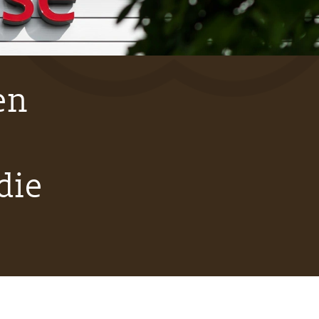
en
die