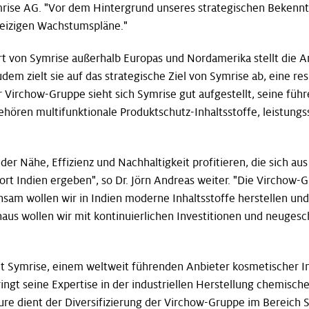
mrise AG. "Vor dem Hintergrund unseres strategischen Bekenntn
geizigen Wachstumspläne."
t von Symrise außerhalb Europas und Nordamerika stellt die A
em zielt sie auf das strategische Ziel von Symrise ab, eine re
r Virchow-Gruppe sieht sich Symrise gut aufgestellt, seine füh
hören multifunktionale Produktschutz-Inhaltsstoffe, leistungs
r Nähe, Effizienz und Nachhaltigkeit profitieren, die sich au
dort Indien ergeben", so Dr. Jörn Andreas weiter. "Die Virchow
nsam wollen wir in Indien moderne Inhaltsstoffe herstellen un
aus wollen wir mit kontinuierlichen Investitionen und neugesch
it Symrise, einem weltweit führenden Anbieter kosmetischer Inh
ingt seine Expertise in der industriellen Herstellung chemisch
ure dient der Diversifizierung der Virchow-Gruppe im Bereich S