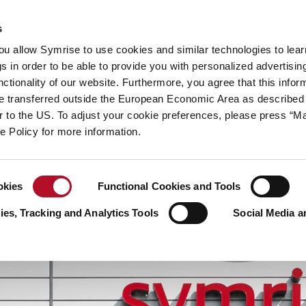
hhaltigkeit
Ihre Karriere
s
you allow Symrise to use cookies and similar technologies to lea
 Geschichten
s in order to be able to provide you with personalized advertisin
ctionality of our website. Furthermore, you agree that this infor
e transferred outside the European Economic Area as described 
lar to the US. To adjust your cookie preferences, please press “
ie Policy for more information.
okies
Functional Cookies and Tools
es, Tracking and Analytics Tools
Social Media a