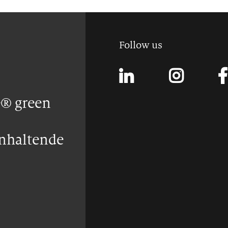
Follow us
e® green
anhaltende