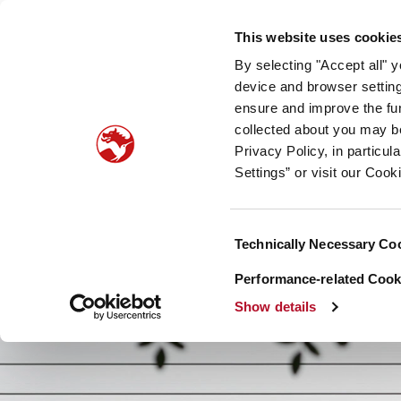
Unser Unternehmen
Newsroom
Investoren
Nac
This website uses cookie
By selecting "Accept all" 
Taste, Nutrition & Health
Scent & Care
Unsere
device and browser setting
ensure and improve the fun
collected about you may b
Privacy Policy, in particu
Settings” or visit our Cook
Consent
Technically Necessary Co
Selection
Performance-related Cooki
Show details