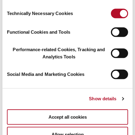
Cookie Settings” or visit our Cookie Policy for more
Consent
information.
Technically Necessary Cookies
Selection
Functional Cookies and Tools
Performance-related Cookies, Tracking and
Analytics Tools
Von rechts nach links:
Jens Meier, Technical Manager, Flavor Division
Social Media and Marketing Cookies
Middle East
Sofiane Berrahmoune, Sub Regional Director
Flavor Africa Middle East
Feryal Ahmadi, Chief Operating Officer - DMCC
Show details
Dhanu Abhyankar, Director - Sales & Leasing-
DMCC
Paul Ashton, Executive Director – Property-
Accept all cookies
DMCC
Allow selection