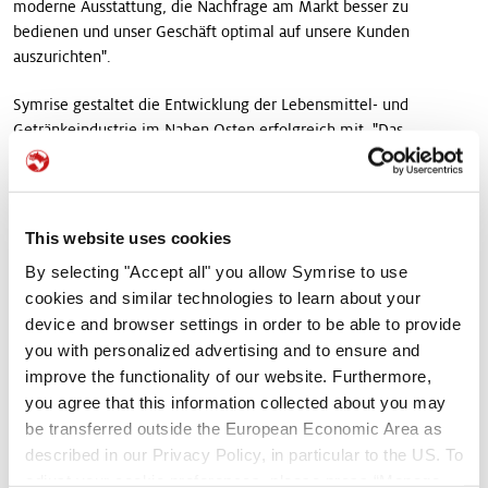
moderne Ausstattung, die Nachfrage am Markt besser zu
bedienen und unser Geschäft optimal auf unsere Kunden
auszurichten".
Symrise gestaltet die Entwicklung der Lebensmittel- und
Getränkeindustrie im Nahen Osten erfolgreich mit. "Das
verdanken wir kontinuierlichen Investitionen und der Entwicklung
in Personal und Technik", so Berrahmoune abschließend. "Wir
haben uns eine starke Position erarbeitet und wollen gemeinsam
mit unseren Kunden profitables, strategisches und nachhaltiges
This website uses cookies
Wachstum schaffen, indem wir das Beste aus der Natur mit dem
By selecting "Accept all" you allow Symrise to use
Besten aus der Wissenschaft kombinieren und unsere starke
cookies and similar technologies to learn about your
globale Präsenz mit unserer gewinnbringenden lokalen
device and browser settings in order to be able to provide
Flexibilität, unserem Markt- und Konsumentenverständnis
you with personalized advertising and to ensure and
kombinieren."
improve the functionality of our website. Furthermore,
you agree that this information collected about you may
be transferred outside the European Economic Area as
described in our Privacy Policy, in particular to the US. To
adjust your cookie preferences, please press “Manage