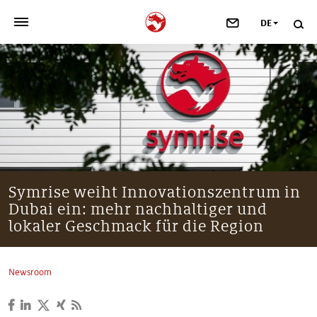
DE
>
UNSER UNTERNEHMEN
>
NEWSROOM
>
INVESTOREN
>
NACHHALTIGKEIT
Symrise weiht Innovationszentrum in
Dubai ein: mehr nachhaltiger und
>
IHRE KARRIERE
lokaler Geschmack für die Region
>
Taste, Nutrition & Health
Newsroom
>
Scent & Care