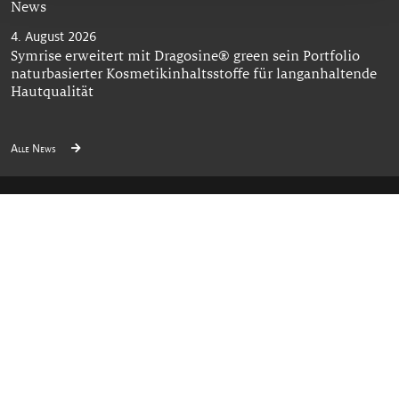
News
4. August 2026
Symrise erweitert mit Dragosine® green sein Portfolio
naturbasierter Kosmetikinhaltsstoffe für langanhaltende
Hautqualität
Alle News
Follow us
© Symrise All rights reserved 2026