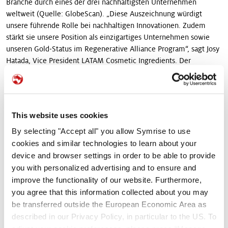
Branche durch eines der drei nachhaltigsten Unternehmen
weltweit (Quelle: GlobeScan). „Diese Auszeichnung würdigt
unsere führende Rolle bei nachhaltigen Innovationen. Zudem
stärkt sie unsere Position als einzigartiges Unternehmen sowie
unseren Gold-Status im Regenerative Alliance Program“, sagt Josy
Hatada, Vice President LATAM Cosmetic Ingredients. Der
innovative Inhaltsstoff belegt beispielhaft das Engagement von
Symrise für verantwortungsvolle Innovationen. Dabei werden die
in der Landwirtschaft entstehenden Seitenströme zu
hochwertigen, multifunktionalen Inhaltsstoffen weiterverarbeitet.
This website uses cookies
®
Nach Ansicht der Jury zeichnet sich Hydrolite
5 green durch
By selecting "Accept all" you allow Symrise to use
seine erheblichen Umweltvorteile aus. Der Inhaltsstoff wird in
cookies and similar technologies to learn about your
einem lösungsmittelfreien, patentierten Verfahren entwickelt. Er
device and browser settings in order to be able to provide
vermeidet jährlich über 202 Tonnen CO₂-Emissionen und trägt
you with personalized advertising and to ensure and
damit erheblich zur Verringerung der CO2-Bilanz bei. Der
improve the functionality of our website. Furthermore,
energieeffiziente Produktionsprozess erfordert keine Wärme oder
you agree that this information collected about you may
Kühlung. Somit sinkt auch der Energieverbrauch.
be transferred outside the European Economic Area as
described in our Privacy Policy, in particular to the US. To
„Diese Auszeichnung unterstreicht unser Engagement für