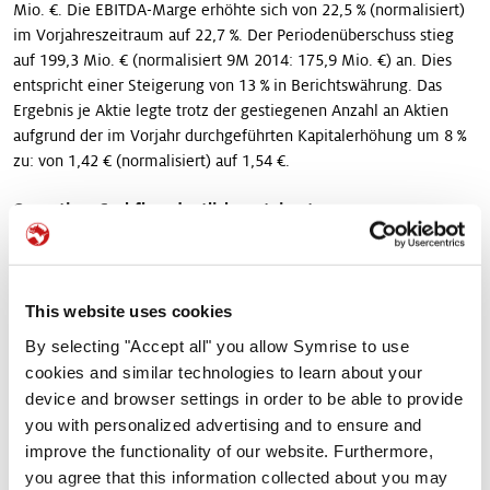
Mio. €. Die EBITDA-Marge erhöhte sich von 22,5 % (normalisiert)
im Vorjahreszeitraum auf 22,7 %. Der Periodenüberschuss stieg
auf 199,3 Mio. € (normalisiert 9M 2014: 175,9 Mio. €) an. Dies
entspricht einer Steigerung von 13 % in Berichtswährung. Das
Ergebnis je Aktie legte trotz der gestiegenen Anzahl an Aktien
aufgrund der im Vorjahr durchgeführten Kapitalerhöhung um 8 %
zu: von 1,42 € (normalisiert) auf 1,54 €.
Operativer Cashflow deutlich gesteigert
Der operative Cashflow steigerte sich um 15 % auf 252,3 Mio. €.
(9M 2014: 218,7 Mio. €). Das Verhältnis von Nettoverschuldung
zu EBITDA ging auf 2,1 zurück (31. Dezember 2014: 2,3). Unter
This website uses cookies
Einbeziehung von Pensionsverpflichtungen liegt der Wert bei 2,9
By selecting "Accept all" you allow Symrise to use
(31. Dezember 2014: 3,2). Mit einer auf 37,5 % gestiegenen
cookies and similar technologies to learn about your
Eigenkapitalquote (31. Dezember 2014: 35,8 %) agiert Symrise auf
device and browser settings in order to be able to provide
Basis einer starken Kapitalausstattung.
you with personalized advertising and to ensure and
improve the functionality of our website. Furthermore,
Segment Scent & Care
you agree that this information collected about you may