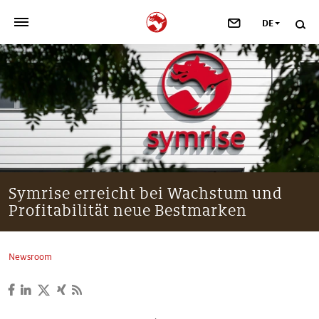
DE
>
UNSER UNTERNEHMEN
>
NEWSROOM
>
INVESTOREN
>
NACHHALTIGKEIT
Symrise erreicht bei Wachstum und
Profitabilität neue Bestmarken
>
IHRE KARRIERE
>
Taste, Nutrition & Health
Newsroom
>
Scent & Care