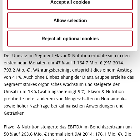
Accept all cookies
beläuft sich auf 397 Mio. US$ zuzüglich einer Zahlung von bis zu
20 Mio. US$ bei Erfüllung bestimmter Konditionen. Nach
Allow selection
Transaktionsabschluss, der zu Jahresbeginn 2016 erwartet wird,
strebt Symrise eine zügige Integration an.
Reject all optional cookies
Segment Flavor & Nutrition
Der Umsatz im Segment Flavor & Nutrition erhöhte sich in den
ersten neun Monaten um 47 % auf 1.164,7 Mio. € (9M 2014:
793,2 Mio. €). Währungsbereinigt entspricht dies einem Anstieg
von 41 %. Auch ohne Einbeziehung der Diana Gruppe erzielte das
Segment starkes organisches Wachstum und steigerte den
Umsatz um 13 % (währungsbereinigt 9 %). Flavor & Nutrition
profitierte unter anderem von Neugeschäften in Nordamerika
sowie hoher Nachfrage bei kulinarischen Anwendungen und
Getränken.
Flavor & Nutrition steigerte das EBITDA im Berichtszeitraum um
50 % auf 263,6 Mio. € (normalisiert 9M 2014: 176,1 Mio. €). Die