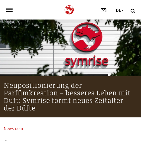
DE
>
UNSER UNTERNEHMEN
>
NEWSROOM
>
INVESTOREN
>
NACHHALTIGKEIT
Neupositionierung der
Parfümkreation – besseres Leben mit
>
IHRE KARRIERE
Duft: Symrise formt neues Zeitalter
der Düfte
>
Taste, Nutrition & Health
>
Newsroom
Scent & Care