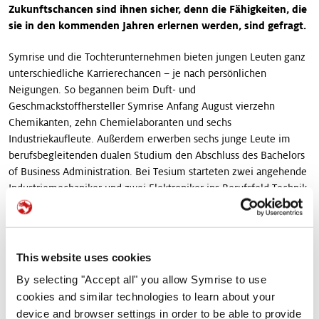
Zukunftschancen sind ihnen sicher, denn die Fähigkeiten, die
sie in den kommenden Jahren erlernen werden, sind gefragt.
Symrise und die Tochterunternehmen bieten jungen Leuten ganz
unterschiedliche Karrierechancen – je nach persönlichen
Neigungen. So begannen beim Duft- und
Geschmackstoffhersteller Symrise Anfang August vierzehn
Chemikanten, zehn Chemielaboranten und sechs
Industriekaufleute. Außerdem erwerben sechs junge Leute im
berufsbegleitenden dualen Studium den Abschluss des Bachelors
of Business Administration. Bei Tesium starteten zwei angehende
Industriemechaniker und zwei Elektroniker ins Berufsfeld Technik,
Sicherheit und Umwelt. Alles Wissenswerte rund um interne und
externe Logistikaufgaben erlernen eine Fachkraft für Lagerlogistik
und zwei Kaufleute für Spedition und Logistikdienstleistung bei
Symotion.
This website uses cookies
By selecting "Accept all" you allow Symrise to use
Auch für die erfahrenen Ausbilder ist jeder Ausbildungsstart ein
cookies and similar technologies to learn about your
spannendes Datum: „Ganz neu in die Welt von Duft und
device and browser settings in order to be able to provide
Geschmack einzutauchen, ist für die jungen Leute eine echte