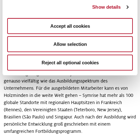
Tschierschwitz (Kaufleute für Spedition und
Show details
Logistikdienstleistung) ist das Seminar eine gute Gelegenheit, die
neuen Auszubildenden näher kennenzulernen und ihnen die
Symrise-Werte Kreativität, Exzellenz, Mehrwert, Integrität,
Accept all cookies
Nachhaltigkeit und Engagement zu vermitteln. „Jeder von uns
wird seine Azubis bestmöglich unterstützen. Wir legen großen
Allow selection
Wert auf gegenseitige Wertschätzung und das partnerschaftliche
Miteinander“, sagt Petra Brychcy. Die Ausbilder sind überzeugt,
dass eine gute Ausbildung eine Investition in die Zukunft ist.
Reject all optional cookies
Daher weisen sie ausdrücklich auf die zahlreichen
Entwicklungsmöglichkeiten bei Symrise hin. Denn diese sind
genauso vielfältig wie das Ausbildungsspektrum des
Unternehmens. Für die ausgebildeten Mitarbeiter kann es von
Holzminden in die weite Welt gehen – Symrise hat mehr als 100
globale Standorte mit regionalen Hauptsitzen in Frankreich
(Rennes), den Vereinigten Staaten (Teterboro, New Jersey),
Brasilien (São Paulo) und Singapur. Auch nach der Ausbildung wird
persönliche Entwicklung groß geschrieben mit einem
umfangreichen Fortbildungsprogramm.