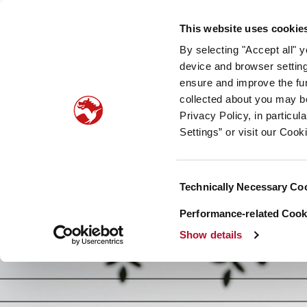
Unser Unternehmen
Newsroom
Investoren
Nac
This website uses cookie
By selecting "Accept all" 
Taste, Nutrition & Health
Scent & Care
Unsere
device and browser setting
ensure and improve the fun
collected about you may b
Privacy Policy, in particu
Settings” or visit our Cook
Consent
Technically Necessary Co
Selection
Performance-related Cooki
Show details