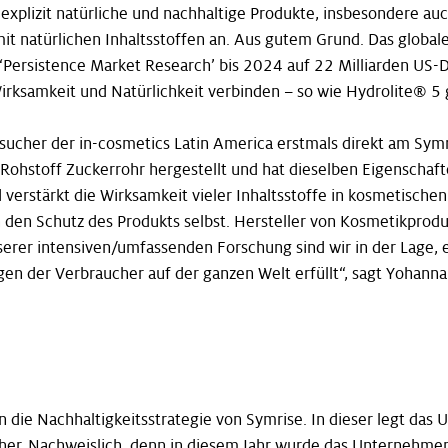
 explizit natürliche und nachhaltige Produkte, insbesondere a
 natürlichen Inhaltsstoffen an. Aus gutem Grund. Das global
 ‘Persistence Market Research’ bis 2024 auf 22 Milliarden US-D
irksamkeit und Natürlichkeit verbinden – so wie Hydrolite® 5 
cher der in-cosmetics Latin America erstmals direkt am Symr
ohstoff Zuckerrohr hergestellt und hat dieselben Eigenschaft
d verstärkt die Wirksamkeit vieler Inhaltsstoffe in kosmetisc
 den Schutz des Produkts selbst. Hersteller von Kosmetikprod
er intensiven/umfassenden Forschung sind wir in der Lage, ei
gen der Verbraucher auf der ganzen Welt erfüllt“, sagt Yohann
in die Nachhaltigkeitsstrategie von Symrise. In dieser legt d
er. Nachweislich, denn in diesem Jahr wurde das Unternehmen