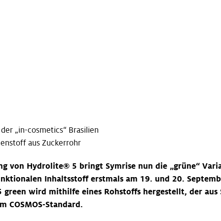
er „in-cosmetics“ Brasilien
enstoff aus Zuckerrohr
g von Hydrolite® 5 bringt Symrise nun die „grüne“ Vari
ktionalen Inhaltsstoff erstmals am 19. und 20. Septembe
5 green wird mithilfe eines Rohstoffs hergestellt, der a
dem COSMOS-Standard.