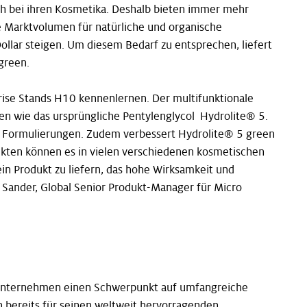
uch bei ihren Kosmetika. Deshalb bieten immer mehr
e Marktvolumen für natürliche und organische
ollar steigen. Um diesem Bedarf zu entsprechen, liefert
green.
ise Stands H10 kennenlernen. Der multifunktionale
en wie das ursprüngliche Pentylenglycol Hydrolite® 5.
hen Formulierungen. Zudem verbessert Hydrolite® 5 green
ukten können es in vielen verschiedenen kosmetischen
n Produkt zu liefern, das hohe Wirksamkeit und
a Sander, Global Senior Produkt-Manager für Micro
as Unternehmen einen Schwerpunkt auf umfangreiche
 bereits für seinen weltweit hervorragenden