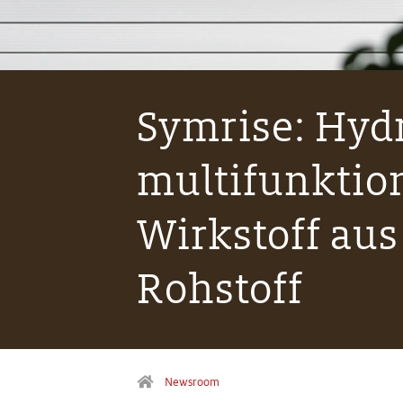
Symrise: Hydr
multifunktio
Wirkstoff a
Rohstoff
Newsroom