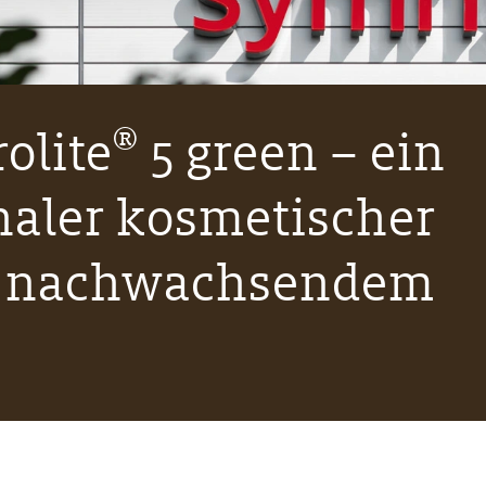
®
olite
5 green – ein
naler kosmetischer
us nachwachsendem