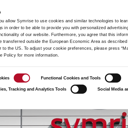
hhaltigkeit
Ihre Karriere
s
you allow Symrise to use cookies and similar technologies to lea
 Geschichten
s in order to be able to provide you with personalized advertisin
ctionality of our website. Furthermore, you agree that this infor
e transferred outside the European Economic Area as described 
lar to the US. To adjust your cookie preferences, please press “
ie Policy for more information.
okies
Functional Cookies and Tools
es, Tracking and Analytics Tools
Social Media a