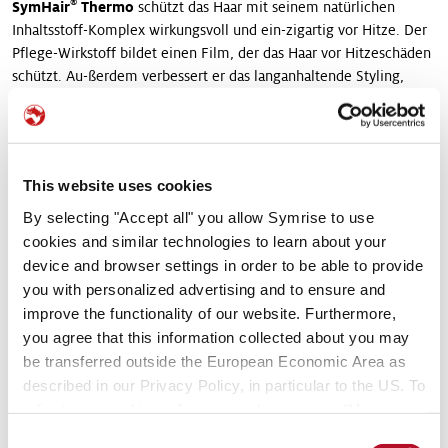
®
SymHair
Thermo
schützt das Haar mit seinem natürlichen
Inhaltsstoff-Komplex wirkungsvoll und ein-zigartig vor Hitze. Der
Pflege-Wirkstoff bildet einen Film, der das Haar vor Hitzeschäden
schützt. Au-ßerdem verbessert er das langanhaltende Styling,
selbst bei hoher Luftfeuchtigkeit.
®
SymFerment
nutzt einen Upcycling-Prozess und wandelt ein
mittels Fermentation gewonnenes Postbi-otikum in einen
This website uses cookies
neuartigen Feuchtigkeitsspender. Der Inhaltsstoff stärkt die
Hautbarriere, indem er die Filaggrin-Produktion unterstützt. Er
By selecting "Accept all" you allow Symrise to use
spendet der Haut sofort Feuchtigkeit und wirkt glättend.
cookies and similar technologies to learn about your
device and browser settings in order to be able to provide
Da Verbraucher weiter nach wirksamen, sicheren und natürlichen
you with personalized advertising and to ensure and
Sonnenschutzprodukten suchen, bietet Symrise Cosmetic
improve the functionality of our website. Furthermore,
®
Ingredients mit der Einführung von
Neo Heliopan
ZnO
Kunden
you agree that this information collected about you may
eine Reihe minerali-scher anorganischer Sonnenschutzmittel an.
be transferred outside the European Economic Area as
Das kürzlich eingeführte Sortiment an mineralischen UV-Filtern
described in our Privacy Policy, in particular to the US. To
enthält diverse Zinkoxid-Qualitäten.
adjust your cookie preferences, please press “Manage
Cookie Settings” or visit our Cookie Policy for more
Die
Plant Milks Vegan Collection
umfasst drei Bio-Milch-
Consent