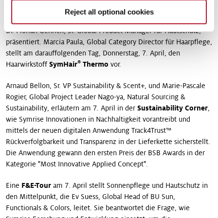
®
Crinipan
PMC grün
, ein Inhaltsstoff zur Schuppenbekämpfung,
Reject all optional cookies
steht im Mittelpunkt eines technischen Seminars am 6. April, das
Dr. Florian Genrich, Sr. Global Product Manager für Hautschutz,
präsentiert. Marcia Paula, Global Category Director für Haarpflege,
stellt am darauffolgenden Tag, Donnerstag, 7. April, den
®
Haarwirkstoff
SymHair
Thermo
vor.
Arnaud Bellon, Sr. VP Sustainability & Scent+, und Marie-Pascale
Rogier, Global Project Leader Nago-ya, Natural Sourcing &
Sustainability, erläutern am 7. April in der
Sustainability Corner
,
wie Symrise Innovationen in Nachhaltigkeit vorantreibt und
mittels der neuen digitalen Anwendung Track4Trust™
Rückverfolgbarkeit und Transparenz in der Lieferkette sicherstellt.
Die Anwendung gewann den ersten Preis der BSB Awards in der
Kategorie "Most Innovative Applied Concept".
Eine
F&E-Tour
am 7. April stellt Sonnenpflege und Hautschutz in
den Mittelpunkt, die Ev Suess, Global Head of BU Sun,
Functionals & Colors, leitet. Sie beantwortet die Frage, wie