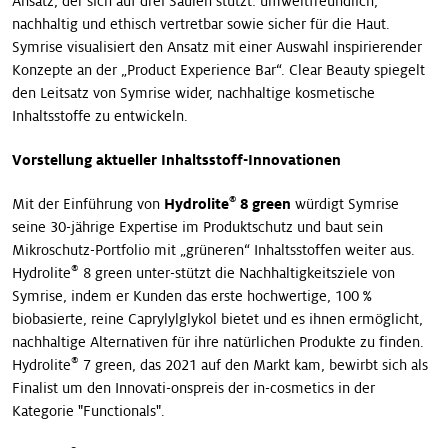
Ansatz, der sich auf drei Säulen stützt: umweltfreundlich,
nachhaltig und ethisch vertretbar sowie sicher für die Haut.
Symrise visualisiert den Ansatz mit einer Auswahl inspirierender
Konzepte an der „Product Experience Bar“. Clear Beauty spiegelt
den Leitsatz von Symrise wider, nachhaltige kosmetische
Inhaltsstoffe zu entwickeln.
Vorstellung aktueller Inhaltsstoff-Innovationen
®
Mit der Einführung von
Hydrolite
8 green
würdigt Symrise
seine 30-jährige Expertise im Produktschutz und baut sein
Mikroschutz-Portfolio mit „grüneren“ Inhaltsstoffen weiter aus.
®
Hydrolite
8 green unter-stützt die Nachhaltigkeitsziele von
Symrise, indem er Kunden das erste hochwertige, 100 %
biobasierte, reine Caprylylglykol bietet und es ihnen ermöglicht,
nachhaltige Alternativen für ihre natürlichen Produkte zu finden.
®
Hydrolite
7 green, das 2021 auf den Markt kam, bewirbt sich als
Finalist um den Innovati-onspreis der in-cosmetics in der
Kategorie "Functionals".