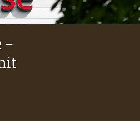
 –
mit