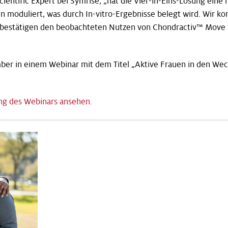
ientific Expert bei Symrise, „hat die Vier-in-Eins-Lösung eine 
oduliert, was durch In-vitro-Ergebnisse belegt wird. Wir kon
bestätigen den beobachteten Nutzen von Chondractiv™ Move f
ber in einem Webinar mit dem Titel „Aktive Frauen in den Wech
ung des Webinars ansehen.