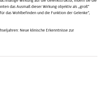
nachhaltige Wirkung auf die Gelenkstruktur, indem sie die
nten das Ausmaß dieser Wirkung objektiv als „groß“
ür das Wohlbefinden und die Funktion der Gelenke“,
seljahren: Neue klinische Erkenntnisse zur