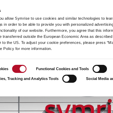
hhaltigkeit
Ihre Karriere
s
you allow Symrise to use cookies and similar technologies to lea
 Geschichten
s in order to be able to provide you with personalized advertisin
ctionality of our website. Furthermore, you agree that this infor
e transferred outside the European Economic Area as described 
lar to the US. To adjust your cookie preferences, please press “
ie Policy for more information.
okies
Functional Cookies and Tools
es, Tracking and Analytics Tools
Social Media a