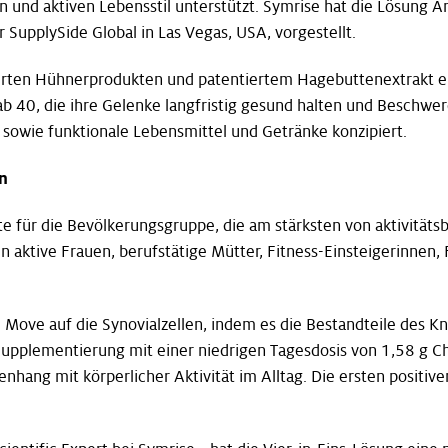
en und aktiven Lebensstil unterstützt. Symrise hat die Lösung 
 SupplySide Global in Las Vegas, USA, vorgestellt.
erten Hühnerprodukten und patentiertem Hagebuttenextrakt enth
ab 40, die ihre Gelenke langfristig gesund halten und Beschw
sowie funktionale Lebensmittel und Getränke konzipiert.
n
te für die Bevölkerungsgruppe, die am stärksten von aktivitä
 aktive Frauen, berufstätige Mütter, Fitness-Einsteigerinnen,
™ Move auf die Synovialzellen, indem es die Bestandteile des 
upplementierung mit einer niedrigen Tagesdosis von 1,58 g Ch
ang mit körperlicher Aktivität im Alltag. Die ersten positiv
.