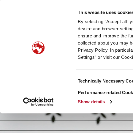
Unser Unternehmen
Newsroom
Investoren
Nac
This website uses cookie
By selecting "Accept all" 
Taste, Nutrition & Health
Scent & Care
Unsere
device and browser setting
ensure and improve the fun
collected about you may b
Privacy Policy, in particu
Settings” or visit our Cook
Consent
Technically Necessary Co
Selection
Performance-related Cooki
Show details