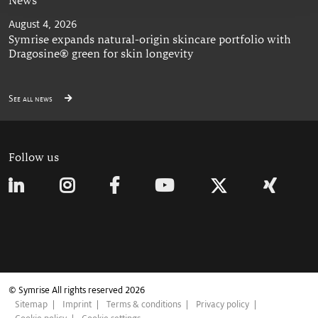
News
August 4, 2026
Symrise expands natural-origin skincare portfolio with
Dragosine® green for skin longevity
See all news
Follow us
© Symrise All rights reserved 2026
Sitemap
Imprint
Terms & conditions
Privacy policy