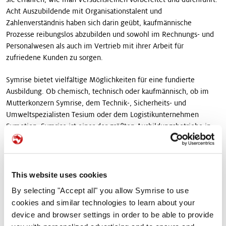
Acht Auszubildende mit Organisationstalent und
Zahlenverständnis haben sich darin geübt, kaufmännische
Prozesse reibungslos abzubilden und sowohl im Rechnungs- und
Personalwesen als auch im Vertrieb mit ihrer Arbeit für
zufriedene Kunden zu sorgen.
Symrise bietet vielfältige Möglichkeiten für eine fundierte
Ausbildung. Ob chemisch, technisch oder kaufmännisch, ob im
Mutterkonzern Symrise, dem Technik-, Sicherheits- und
Umweltspezialisten Tesium oder dem Logistikunternehmen
Symotion. Symrise ist einer der größten Ausbildungsbetriebe in
der Region.
„Die Ausbildung junger Menschen hat einen besonders hohen
Stellenwert für uns“, sagt Petra Brychcy, Ausbildungsleiterin bei
This website uses cookies
Symrise, „Wir bilden junge Menschen zu hoch qualifizierten
By selecting "Accept all" you allow Symrise to use
Fachleuten für unsere speziellen Bedarfe aus und sichern das
cookies and similar technologies to learn about your
Wachstum von Symrise in der Region.” Die Ausbildung bei
device and browser settings in order to be able to provide
Symrise vermittelt sowohl fachliche Fertigkeiten als auch Werte,