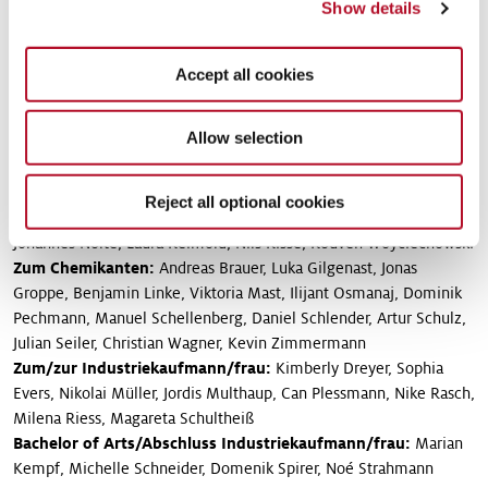
Show details
Über den erfolgreichen Abschluss ihrer Berufsausbildung
freuen sich:
Accept all cookies
BEI SYMRISE
Allow selection
Zum Destillateur:
Lucas Rieck
Zum Chemielaboranten:
Julia Albrecht, Mathias Bertram,
Reject all optional cookies
Frederik Bouazza, Ines Brauer, Christopher Kloss, Jannik Kunkel,
Johannes Nolte, Laura Reimold, Nils Risse, Rouven Woyciechowski
Zum Chemikanten:
Andreas Brauer, Luka Gilgenast, Jonas
Groppe, Benjamin Linke, Viktoria Mast, Ilijant Osmanaj, Dominik
Pechmann, Manuel Schellenberg, Daniel Schlender, Artur Schulz,
Julian Seiler, Christian Wagner, Kevin Zimmermann
Zum/zur Industriekaufmann/frau:
Kimberly Dreyer, Sophia
Evers, Nikolai Müller, Jordis Multhaup, Can Plessmann, Nike Rasch,
Milena Riess, Magareta Schultheiß
Bachelor of Arts/Abschluss Industriekaufmann/frau:
Marian
Kempf, Michelle Schneider, Domenik Spirer, Noé Strahmann