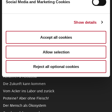
Social Media and Marketing Cookies
Künstliche Intelligenz
Engagement auf allen Ebenen
Schneller, höher, weiter
Show details
Gesunde Entwicklung
Vom Dienstleister zum strategischen Partner für das Geschäft
Accept all cookies
Facetten der Nachhaltigkeit
Grundstein für eine Erfolgsgeschichte
Allow selection
So ganzheitlich wie möglich
Zukunftsblick mit hohem Nutzen
Reject all optional cookies
Weniger CO₂ bei gleicher Wirkung
Abfallfrei & Abbaubar
Die Zukunft kann kommen
Vom Acker ins Labor und zurück
Proteine? Aber ohne Fleisch!
Der Mensch als Ökosystem