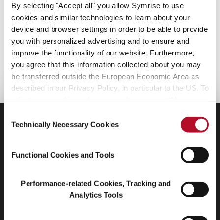
By selecting "Accept all" you allow Symrise to use
mit Wasser und Boden. Zusätzlich versuchen wir, den
cookies and similar technologies to learn about your
Wasserverbrauch in unserem Unternehmen zu reduzieren“, sagt
device and browser settings in order to be able to provide
Wassim Salib, Globaler Prozessmanager bei Symrise, Ägypten.
you with personalized advertising and to ensure and
„Indem wir die Ressourcen schonen, tragen wir auch zum
improve the functionality of our website. Furthermore,
Klimaschutz bei.“ Der Hibiskus-Anbau ist somit ein weiterer
you agree that this information collected about you may
Baustein zum Unternehmensziel, bis 2025 alle strategischen
be transferred outside the European Economic Area as
biologischen Rohstoffe ausschließlich nachhaltig zu beziehen.
described in our Privacy Policy, in particular to the US. To
adjust your cookie preferences, please press “Manage
Cookie Settings” or visit our Cookie Policy for more
Consent
Unsere Geschichten
information.
Technically Necessary Cookies
Selection
150 shades of innovation
Functional Cookies and Tools
Menthol
Sonnenschutz
Performance-related Cookies, Tracking and
Vanille
Analytics Tools
Pet Care
Nachhaltigkeit