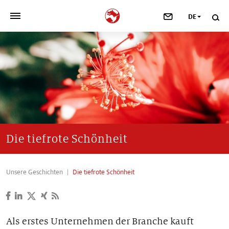
DE
>
UNSER UNTERNEHMEN
>
NEWSROOM
>
INVESTOREN
>
NACHHALTIGKEIT
Die tiefrote Schönheit
>
IHRE KARRIERE
Unsere Geschichten
Die tiefrote Schönheit
>
Taste, Nutrition & Health
>
Scent & Care
Als erstes Unternehmen der Branche kauft