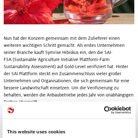
Nun hat der Konzern gemeinsam mit dem Zulieferer einen
weiteren wichtigen Schritt gemacht. Als erstes Unternehmen
seiner Branche kauft Symrise Hibiskus ein, den die SAI-
FSA (Sustainable Agriculture Initiative Plattform-Farm
Sustainability Assessment) auf Gold-Level verifiziert hat. Hinter
der SAI Plattform steckt ein Zusammenschluss vieler großer
Unternehmen und Organisationen, die sich gemeinsam für eine
bessere Landwirtschaft einsetzen. Um die Verifizierung zu
behalten, werden die Anbaubetriebe jedes Jahr von unabhängigen
Dritten überprüft.
Symrise arbeitet daran, ein Netzwerk von Bauern zu stärken.
Dafür fördert es nachhaltige landwirtschaftliche Praktiken im
Anbau und der Verarbeitung von Rohstoffen. „Unser Schwerpunkt
This website uses cookies
liegt auf den Arbeitsbedingungen und dem nachhaltigen Umgang