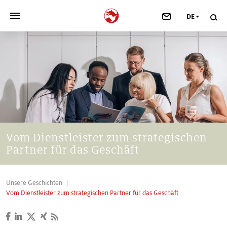
DE
>
UNSER UNTERNEHMEN
>
NEWSROOM
>
INVESTOREN
>
NACHHALTIGKEIT
Vom Dienstleister zum strategischen
Partner für das Geschäft
>
IHRE KARRIERE
>
Taste, Nutrition & Health
Unsere Geschichten
Vom Dienstleister zum strategischen Partner für das Geschäft
>
Scent & Care