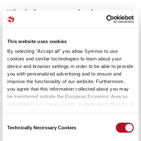
„Wir sind momentan in einer
Übergangsphase zu einem
gemeinsamen System mit weltweit
harmonisierten Standards, die wir mit
This website uses cookies
unserer HR-Suite Workday abbilden
By selecting "Accept all" you allow Symrise to use
werden.“
cookies and similar technologies to learn about your
device and browser settings in order to be able to provide
you with personalized advertising and to ensure and
Elke Kegelmann,
improve the functionality of our website. Furthermore,
Programmleiterin von tHRive
you agree that this information collected about you may
be transferred outside the European Economic Area as
described in our Privacy Policy, in particular to the US. To
adjust your cookie preferences, please press “Manage
Cookie Settings” or visit our Cookie Policy for more
Consent
information.
Technically Necessary Cookies
Selection