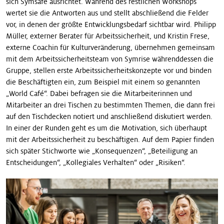
sich Symsafe ausrichtet. Während des restlichen Workshops
wertet sie die Antworten aus und stellt abschließend die Felder
vor, in denen der größte Entwicklungsbedarf sichtbar wird. Philipp
Müller, externer Berater für Arbeitssicherheit, und Kristin Frese,
externe Coachin für Kulturveränderung, übernehmen gemeinsam
mit dem Arbeitssicherheitsteam von Symrise währenddessen die
Gruppe, stellen erste Arbeitssicherheitskonzepte vor und binden
die Beschäftigten ein, zum Beispiel mit einem so genannten
„World Café“. Dabei befragen sie die Mitarbeiterinnen und
Mitarbeiter an drei Tischen zu bestimmten Themen, die dann frei
auf den Tischdecken notiert und anschließend diskutiert werden.
In einer der Runden geht es um die Motivation, sich überhaupt
mit der Arbeitssicherheit zu beschäftigen. Auf dem Papier finden
sich später Stichworte wie „Konsequenzen“, „Beteiligung an
Entscheidungen“, „Kollegiales Ver­halten“ oder „Risiken“.