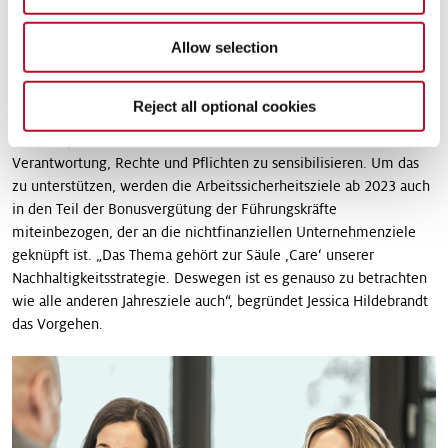
Eine besondere Rolle in dem Prozess, der auf mehrere Jahre
angelegt ist, nehmen die Führungskräfte ein. Sie sollen die
Kampagne nicht nur für sich selbst als wichtigen Baustein der
Allow selection
Arbeit begreifen, sondern diese auch fördern und von den
Mitarbeitern einfordern. Für sie – vom obersten Management bis
Reject all optional cookies
zur Meisterebene in der Produktion – werden besondere
Workshops veranstaltet, um sie für das Thema und ihre
Verantwortung, Rechte und Pflichten zu sensibilisieren. Um das
zu unterstützen, werden die Arbeitssicherheitsziele ab 2023 auch
in den Teil der Bonusvergütung der Führungskräfte
miteinbezogen, der an die nichtfinanziellen Unternehmenziele
geknüpft ist. „Das Thema gehört zur Säule ,Care‘ unserer
Nachhaltigkeitsstrategie. Deswegen ist es genauso zu betrachten
wie alle anderen Jahresziele auch“, begründet Jessica Hildebrandt
das Vorgehen.