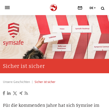
DE
>
UNSER UNTERNEHMEN
>
NEWSROOM
>
INVESTOREN
>
NACHHALTIGKEIT
Sicher ist sicher
>
IHRE KARRIERE
Unsere Geschichten
Sicher ist sicher
>
Taste, Nutrition & Health
>
Scent & Care
Für die kommenden Jahre hat sich Symrise im