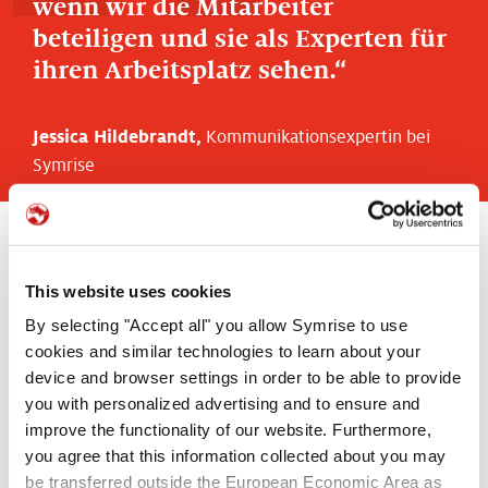
wenn wir die Mitarbeiter
beteiligen und sie als Experten für
ihren Arbeitsplatz sehen.
Jessica Hildebrandt,
Kommunikationsexpertin bei
Symrise
Den Weg zu weniger Unfällen sollen viele Maßnahmen und
This website uses cookies
Werkzeuge ebnen. Mit Symsafe wird ein ganzheitliches System
By selecting "Accept all" you allow Symrise to use
installiert, das auf mehrere Säulen setzt. „Um die meisten Unfälle
cookies and similar technologies to learn about your
zu vermeiden, braucht es gar nicht viel. Deswegen wollen wir an
device and browser settings in order to be able to provide
erster Stelle die Mitarbeiterinnen und Mitarbeiter dafür
sensibilisieren und ausbilden, dass sie Gefahren besser erkennen,
you with personalized advertising and to ensure and
einschätzen und abwenden können“, sagt Jessica Hildebrandt. Die
improve the functionality of our website. Furthermore,
technische Ausstattung und die Sicherheitsmaßnahmen, die
you agree that this information collected about you may
Symrise bietet, sind der Rahmen. Die Haltung, in der gearbeitet
be transferred outside the European Economic Area as